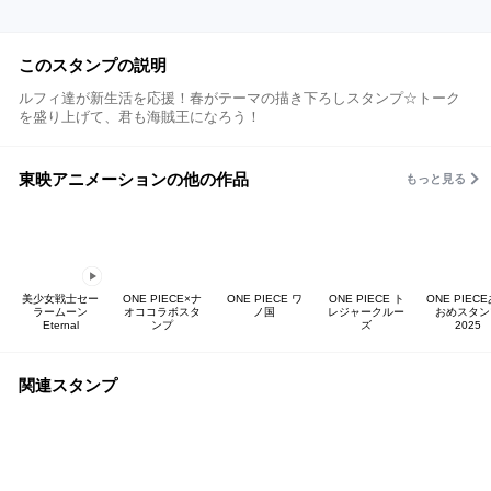
このスタンプの説明
ルフィ達が新生活を応援！春がテーマの描き下ろしスタンプ☆トーク
を盛り上げて、君も海賊王になろう！
東映アニメーションの他の作品
もっと見る
美少女戦士セー
ONE PIECE×ナ
ONE PIECE ワ
ONE PIECE ト
ONE PIEC
ラームーン
オココラボスタ
ノ国
レジャークルー
おめスタン
Eternal
ンプ
ズ
2025
関連スタンプ