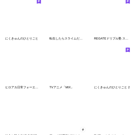
にくきゅんのひとりごと
転生したらスライムだった件 コリウスの夢
REGATEドリブル塾 スタンプ
ヒロアカ日常フォーエバー
TVアニメ「MIX」
にくきゅんのひとりごと 2