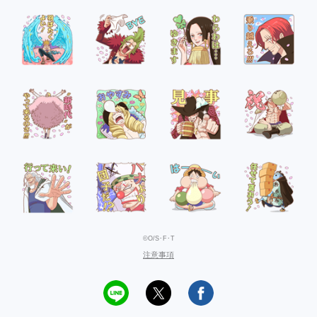
©O/S･F･T
注意事項