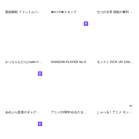
呪術廻戦 ファントムパレード vol.1
〓V.I.P〓スタンプ
七つの大罪 憤怒の審判 Vol.1
かっちゃんだらけwithママパパ
SHADOW PLAYER No.9
モンスト PICK UP 10th アニバーサリー
あめぷら監督のギャグスタンプ
アニメ25周年!ゆるだるナミさんスタンプ
しゃべる！アニメ モンスターストライク