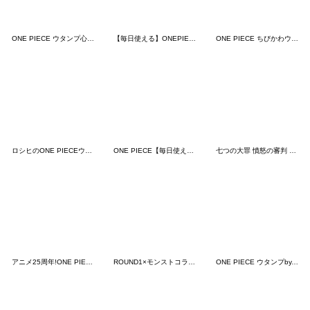
ONE PIECE ウタンプ心にぐっとくる言葉
【毎日使える】ONEPIECEウタンプ
ONE PIECE ちびかわウタンプ
ロシヒのONE PIECEウタンプ
ONE PIECE【毎日使えるウタンプ】
七つの大罪 憤怒の審判 Vol.2
アニメ25周年!ONE PIECE敬語スタンプ
ROUND1×モンストコラボ記念スタンプ
ONE PIECE ウタンプby.igarashi yuri