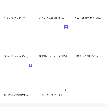
ジャンキソウやでー
こういうのが欲しかったスタンプ。
アニメ25周年!使えるONE PIECEスタンプ
ブルーロック あでぃしょなる・たいむ！
東京リベンジャーズ 第5弾
日常！って感じのスタンプ
毎日の会話に躍動するバスケスタンプ
ヒロアカ・エフェクト付き豪華スタンプ！