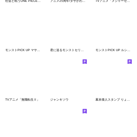
社会と戦うONE PIECEのウタンプ
アニメ25周年!ダサかわONE PIECEスタンプ
TVアニメ「メジャーセカンド」
モンストPICK UP マサムネ vol.1
君に送るモンストセリフスタンプ vol.1
モンストPICK UP ルシファーvol.1
TVアニメ「無職転生Ⅱ」
ジャンキソウ
幕末偉人スタンプ りょうまくん