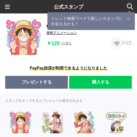
公式スタンプ
トレンド検索ワードで新しいスタンプに
出会えるかも！
ONE PIECE 応援スタンプ
東映アニメーション
￥120
3.5万
1%還元
PayPay決済が利用できるようになりました
プレゼントする
購入する
スタンプをタップするとプレビューが表示されます。