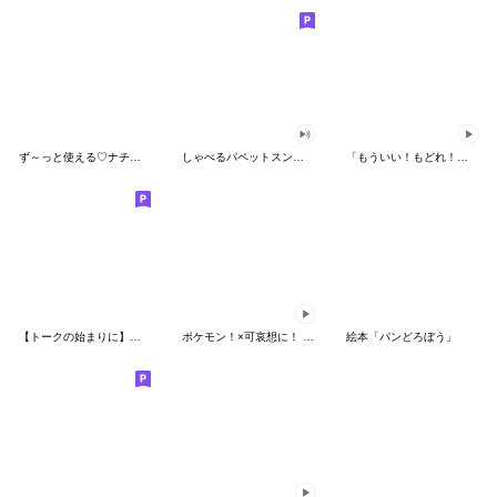
ず～っと使える♡ナチュラルガール
しゃべるパペットスンスン（HAPPY）
「もういい！もどれ！ピカチュウ！」
【トークの始まりに】ゆるカワ♪スヌーピー
ポケモン！×可哀想に！ ムチっとスタンプ
絵本「パンどろぼう」