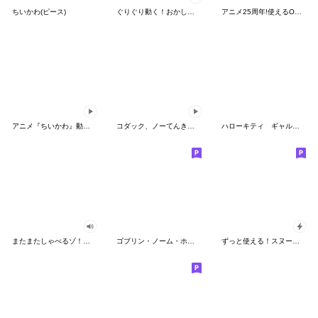
ちいかわ(ピース)
ぐりぐり動く！おかしなポケモンスタンプ
アニメ25周年!使えるONE PIECEスタンプ
アニメ『ちいかわ』動くLINEスタンプ vol.2
コダック、ノーてんきに悩み中！
ハローキティ ギャルバイブス♡
またまたしゃべるゾ！クレヨンしんちゃん
ゴブリン・ノーム・ホーン
ずっと使える！スヌーピーのグリーティング