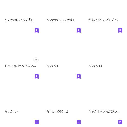
ちいかわ(ハチワレ多)
ちいかわ(モモンガ多)
たまごっちのプチプチおみせっち
しゃべるパペットスンスン
ちいかわ
ちいかわ３
ちいかわ４
ちいかわ(冬かな)
ミャクミャク 公式スタンプ第２弾