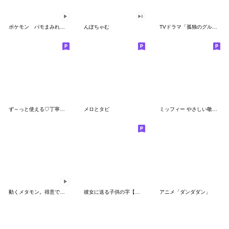
ポケモン パモまみれスタンプ
んぽちゃむ
TVドラマ「孤独のグルメ」
ず～っと使える♡丁寧な敬語お辞儀スタンプ
メロとタビ
ミッフィー やさしい敬語スタンプ
動くメタモン。得意でも苦手でもへんしん！
彼女に送る子供の字【カップル・彼氏】
アニメ「ダンダダン」