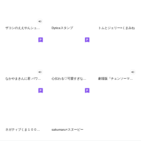
ザコシのええやんシューシュースタンプ
Dyticaスタンプ
トムとジェリー×くまみね
なかやまきんに君 パワー!!スタンプ
心伝わる♡可愛すぎない大人の長文スタンプ
劇場版『チェンソーマン レゼ篇』
ネガティブくま１００％ 憂鬱な一日
sakumaru×スヌーピー