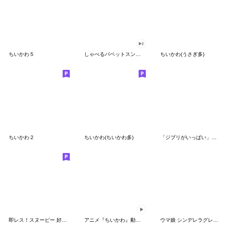
ちいかわ５
しゃべるパペットスンスン（GOOD）
ちいかわ(うさぎ多)
ちいかわ２
ちいかわ(ちいかわ多)
「ジブリがいっぱい」スタンプ
即レス！スヌーピー 好印象な長文スタンプ
アニメ『ちいかわ』動くLINEスタンプ vol.1
ウマ娘 シンデレラグレイ かんたんオグリ