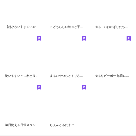
【超小さい】まるいやつら。
こどもらしい絵☺︎と手書き文字のスタンプ
ゆる～いおにぎりたち♡あいづち
使いやすい＊にわとりサン＆ひよこサン＊冬
まるいやつらとトリさん☆季節の敬語(初夏)
ゆるりピーポー 毎日に使える♪
毎日使える日常スタンプ＊癒し＊
じぇんとるたまご