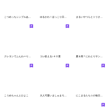
こつめっちシンプルあいさつ
ゆるかわ！ほっこり日常スタンプ 1
まるいやつらとトリさん☆夏⭐︎毎日
クレヨンでふんわーり日常会話
コレ使える♪４０選
夏＆雨＊にわとりサン＆ひよこサン＊⑤
こうめちゃんとひよこ
大人可愛いましゅまろさん
にこまるたち☆の毎日使えるスタンプ