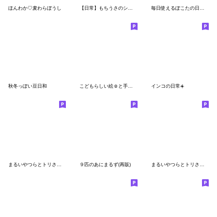
ほんわか♡麦わらぼうし
【日常】もちうさのシンプルスタンプ
毎日使えるぽこたの日常会話(再販)
秋冬っぽい豆日和
こどもらしい絵☺︎と手書き文字のスタンプ3
インコの日常☀️
まるいやつらとトリさん☆省スペース
９匹のあにまるず(再販)
まるいやつらとトリさん⭐︎文字なし