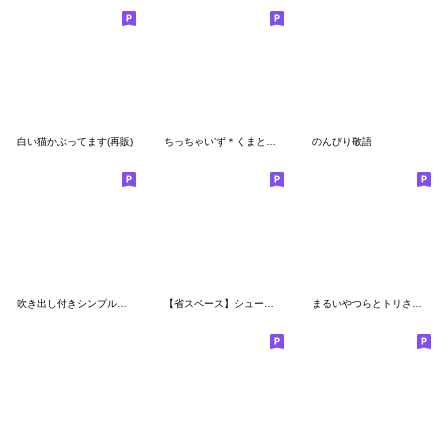
白い猫かぶってます(再販)
ちっちゃい’ず＊くまとうさぎのスタンプ＊
のんびり敬語
吹き出し付きシンプルあいさつ(再販)
【省スペース】シュールな小さい生き物たち
まるいやつらとトリさんの夏