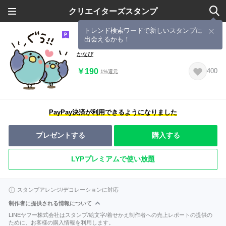
クリエイターズスタンプ
トレンド検索ワードで新しいスタンプに
出会えるかも！
トリさん★まるぴの友達★毎日使える
かなぴ
￥190
400
1%還元
PayPay決済が利用できるようになりました
プレゼントする
購入する
LYPプレミアムで使い放題
スタンプアレンジ/デコレーションに対応
制作者に提供される情報について
LINEヤフー株式会社はスタンプ/絵文字/着せかえ制作者への売上レポートの提供の
ために、お客様の購入情報を利用します。