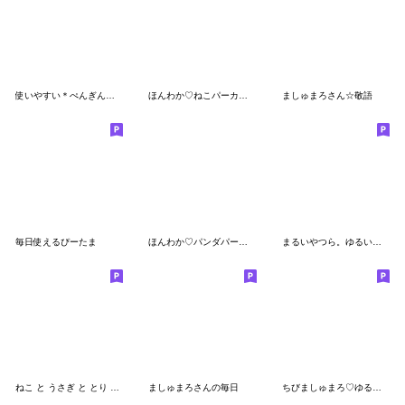
使いやすい＊ぺんぎんサン＊日常スタンプ
ほんわか♡ねこパーカーfeat.こねこ
ましゅまろさん☆敬語
毎日使えるぴーたま
ほんわか♡パンダパーカー
まるいやつら。ゆるい毎日
ねこ と うさぎ と とり トリオ
ましゅまろさんの毎日
ちびましゅまろ♡ゆるぺん