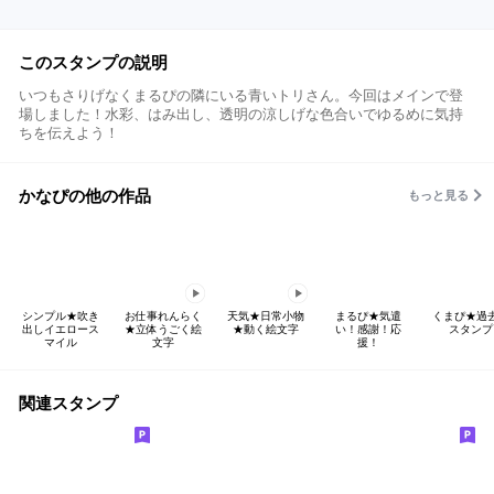
このスタンプの説明
いつもさりげなくまるぴの隣にいる青いトリさん。今回はメインで登
場しました！水彩、はみ出し、透明の涼しげな色合いでゆるめに気持
ちを伝えよう！
かなぴの他の作品
もっと見る
シンプル★吹き
お仕事れんらく
天気★日常小物
まるぴ★気遣
くまぴ★過
出しイエロース
★立体うごく絵
★動く絵文字
い！感謝！応
スタンプ
マイル
文字
援！
関連スタンプ