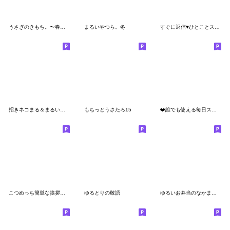
うさぎのきもち。〜春とわたし〜
まるいやつら。冬
すぐに返信♥ひとことスタンプ
招きネコまる＆まるいやつらの毎日
もちっとうさたろ15
❤️誰でも使える毎日スタンプ③❤️
こつめっち簡単な挨拶とリアクション
ゆるとりの敬語
ゆるいお弁当のなかまたち♪家族・カップル