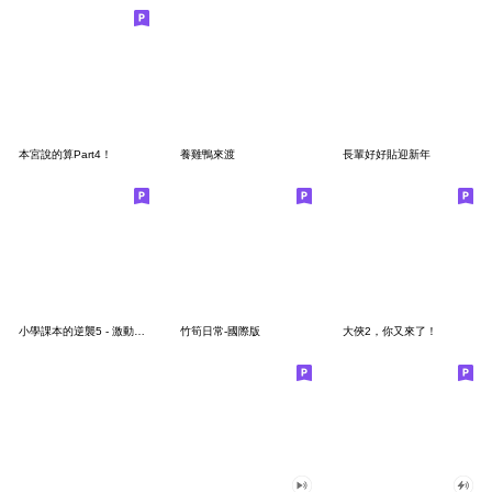
本宮說的算Part4！
養雞鴨來渡
長輩好好貼迎新年
小學課本的逆襲5 - 激動真心話
竹筍日常-國際版
大俠2，你又來了！