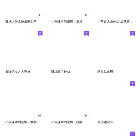
書法大師之揮毫動起來
小學課本的逆襲－崩壞的顏藝
千年古人系列之-唐朝胖夫人
瘋狂的女古人們 !!
職場求生神功
咕咕咕來襲
小學課本的逆襲－激動的孩子們
小學課本的逆襲－校園生活篇
生活週記 4