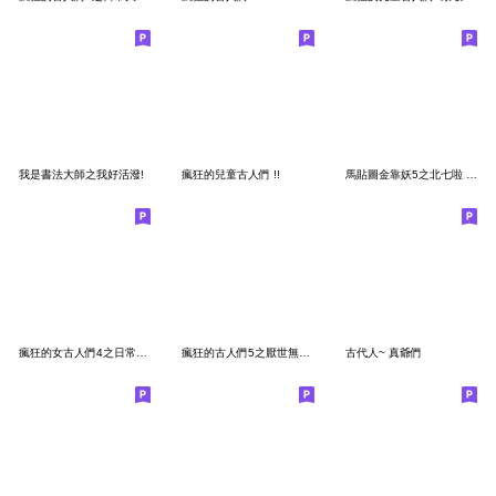
我是書法大師之我好活潑!
瘋狂的兒童古人們 !!
馬貼圖金靠妖5之北七啦 feat.瘋狂的古人們
瘋狂的女古人們4之日常生活史 !!
瘋狂的古人們5之厭世無力史 !!
古代人~ 真爺們