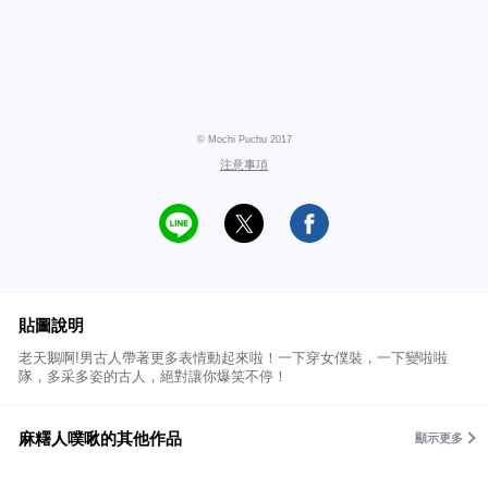
© Mochi Puchu 2017
注意事項
貼圖說明
老天鵝啊!男古人帶著更多表情動起來啦！一下穿女僕裝，一下變啦啦
隊，多采多姿的古人，絕對讓你爆笑不停！
麻糬人噗啾的其他作品
顯示更多