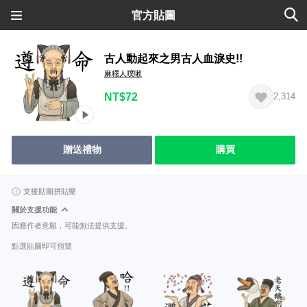
官方貼圖
古人動起來之男古人血淚史!!
麻糬人噗啾
NT$72
2,314
贈送禮物
購買
支援貼圖拼貼樂
關於支援功能
因應作者意願，可能無法提供支援。
點選貼圖即可預覽