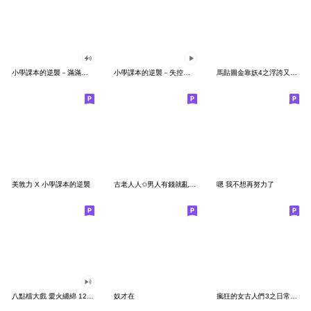
小學課本的逆襲－滿滿的都是愛
小學課本的逆襲－失控戲劇社
馬貼圖金靠妖4之浮誇又抓馬
美敦力 X 小學課本的逆襲
古老人人✩男人有錢就亂來 沒錢只能自己來
嗯 我不想再努力了
八點檔大戲 愛火纏綿 12-純恥相依
奴才在
瘋狂的女古人們3之日常大貼圖史 !!