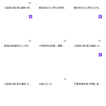
八點檔大戲 愛火纏綿 (有聲動態版)
瘋狂的女古人們5之嗆辣小辣椒史 !!
瘋狂的女古人們6之少女情懷總是史 !!
歡唱99俱樂部之三八阿花 花癡貼圖
小學課本的逆襲－國際注音版
八點檔大戲 愛火纏綿 11-命運多喘
八點檔大戲 愛火纏綿 之 白澀巨塔
太監公公 13
可愛苗條俏麗小野貓_第二彈_保持美麗的日常