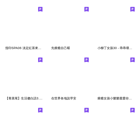
指印SPA06 淡定紅茶來一杯
先療癒自己喔
小柳丁女孩30 - 乖乖壞壞惹人愛
【青菜尾】生活傻白語3.(人生金句體感語錄)
在世界各地說早安
療癒女孩小樂樂最愛你了！