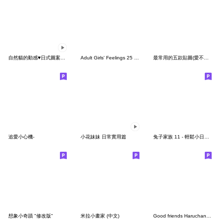
自然貓的動感♥日式圖案貼園
Adult Girls' Feelings 25 (Juicy Summer)
最常用的五款貼圖(愛不釋手大集合)
追愛小心機-
小花妹妹 日常實用篇
兔子家族 11 - 輕鬆小日常(重製版)
想象小奇蹟 "修改版"
米拉小畫家 (中文)
Good friends Haruchan & Fukun