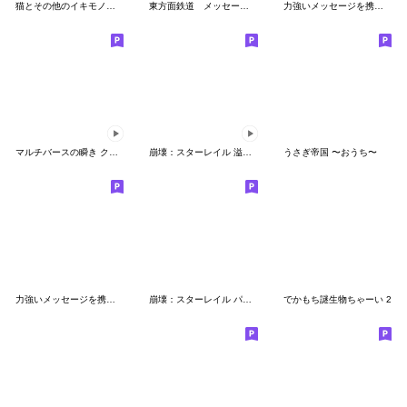
猫とその他のイキモノ スピンオフ[アプデ]
東方面鉄道 メッセージスタンプ
力強いメッセージを携えたねこ４
マルチバースの瞬き クリエイタースタンプ
崩壊：スターレイル 溢れ出るオンパロス!
うさぎ帝国 〜おうち〜
力強いメッセージを携えたねこ
崩壊：スターレイル パムの展示館Vol.17
でかもち謎生物ちゃーい 2