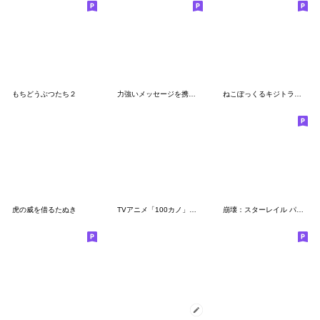
もちどうぶつたち２
力強いメッセージを携えたねこ7
ねこぽっくるキジトラ無気力
虎の威を借るたぬき
TVアニメ「100カノ」ミニキャラスタンプ2
崩壊：スターレイル パムの展示館Vol.3