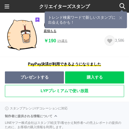
クリエイターズスタンプ
トレンド検索ワードで新しいスタンプに
出会えるかも！
にわねこ６
庭猫もる
￥190
3,586
1%還元
PayPay決済が利用できるようになりました
プレゼントする
購入する
LYPプレミアムで使い放題
スタンプアレンジ/デコレーションに対応
制作者に提供される情報について
LINEヤフー株式会社はスタンプ/絵文字/着せかえ制作者への売上レポートの提供の
ために、お客様の購入情報を利用します。