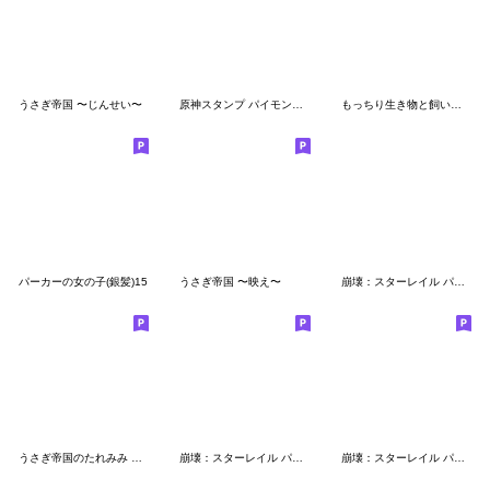
うさぎ帝国 〜じんせい〜
原神スタンプ パイモンの絵シリーズ Vol.51
もっちり生き物と飼い主達
パーカーの女の子(銀髪)15
うさぎ帝国 〜映え〜
崩壊：スターレイル パムの展示館Vol.28
うさぎ帝国のたれみみ 日常スタンプ
崩壊：スターレイル パムの展示館Vol.16
崩壊：スターレイル パムの展示館Vol.2