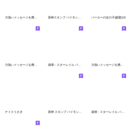
力強いメッセージを携えたねこ２
原神スタンプ パイモンの絵シリーズ Vol.49
パーカーの女の子(銀髪)16
力強いメッセージを携えたねこ３
崩壊：スターレイル パムの展示館Vol.12
力強いメッセージを携えたねこ6
ナイスうさぎ
原神 スタンプ パイモンの絵シリーズVol.24
崩壊：スターレイル パムの展示館Vol.18