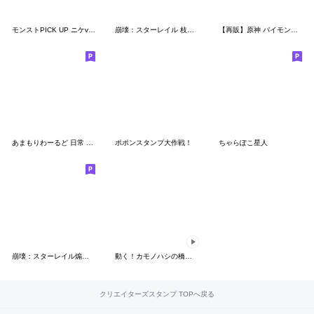
モンストPICK UP ニケvol.1
崩壊：スターレイル 枝垂 チビ ステッカー2
【再販】原神 パイモンの絵シリーズ Vol.12
あまもりわーるど 日常 【ねこ】
ポポンスタンプ大作戦！
ちゃらぽこ星人
崩壊：スターレイル煽り性能高めな星ちゃん
動く！カモノハシの橋本さん
クリエイターズスタンプ TOPへ戻る