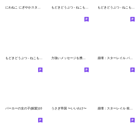
にわねこ にぎやかスタンプ
もどきどうぶつ - ねこもどき3
もどきどうぶつ - ねこもどき
もどきどうぶつ - ねこもどき2
力強いメッセージを携えたねこ５
崩壊：スターレイル パムの展示館Vol.9
パーカーの女の子(銀髪)10
うさぎ帝国 〜いいわけ〜
崩壊：スターレイル 枝垂 チビ ステッカー