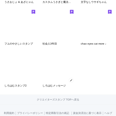
うさおじょ & あざにゃん
カスタムうさぎと魔法少女。
文字なしウサギちゃん
フユのやさしいスタンプ
社会人3年目
chao eyes cat more ♩
しろはむスタンプ2
しろはむメッセージ
クリエイターズスタンプ TOPへ戻る
|
|
|
|
利用規約
プライバシーポリシー
特定商取引法の表記
資金決済法に基づく表示
ヘルプ