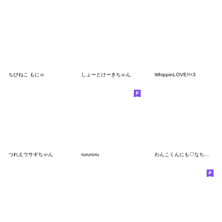
ちびねこ もにゃ
しょーとけーきちゃん
WhippinLOVE!!<3
つれえウサギちゃん
rururoru
わんこくんにも♡なちゅ♡がきた！(夏♡)