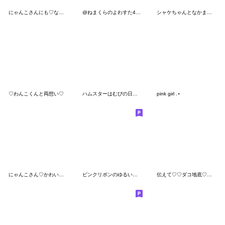
にゃんこさんにも♡なちゅ♡がきた！(夏♡)
@ねまくらのよわすた4ごう
シャケちゃんとなかまたち
♡わんこくんと両想い♡
ハムスターはむぴの日常（ローポリゴンver)
pink girl .⋆
にゃんこさん♡かわいいゲージMAXなのです
ピンクリボンのゆるいこねこ
伝えて♡♡ダコ地底♡♡(友達いない人用)