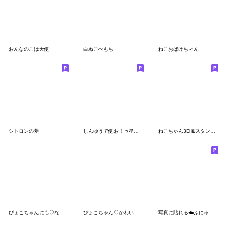
おんなのこは天使
白ぬこぺもち
ねこおばけちゃん
シトロンの夢
しんゆうで使お！ゥ星人ゆり＆りりぃ
ねこちゃん3D風スタンプ・1
ぴょこちゃんにも♡なちゅ♡がきた！(夏♡)
ぴょこちゃん♡かわいいゲージMAXなのです
写真に貼れる︎︎︎︎︎︎☁️ふにゅ【水色