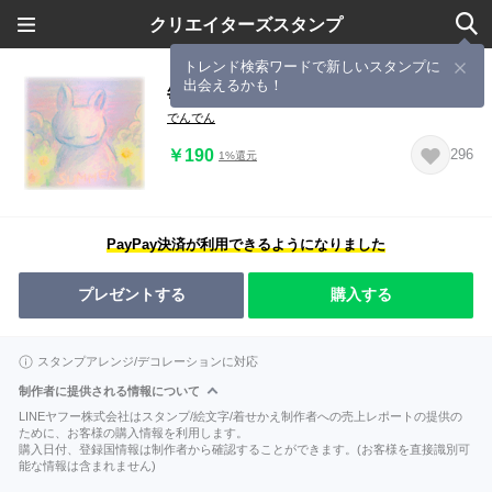
クリエイターズスタンプ
トレンド検索ワードで新しいスタンプに
出会えるかも！
毎日消えそうな日々
でんでん
￥190
296
1%還元
PayPay決済が利用できるようになりました
プレゼントする
購入する
スタンプアレンジ/デコレーションに対応
制作者に提供される情報について
LINEヤフー株式会社はスタンプ/絵文字/着せかえ制作者への売上レポートの提供の
ために、お客様の購入情報を利用します。
購入日付、登録国情報は制作者から確認することができます。(お客様を直接識別可
能な情報は含まれません)