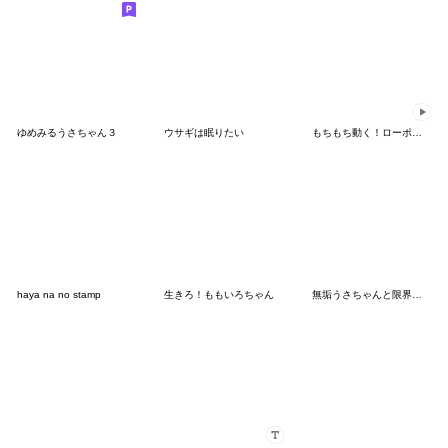
ゆめみるうさちゃん３
ウサギは眠りたい
もちもち動く！ローポリねこ vol.1
haya na no stamp
生きろ！ももいろちゃん
無垢うさちゃんと限界うさちゃん