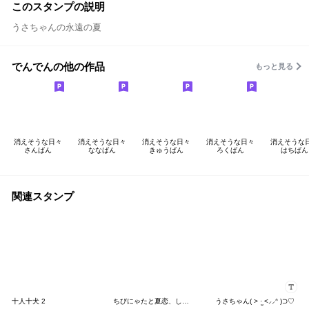
このスタンプの説明
うさちゃんの永遠の夏
でんでんの他の作品
もっと見る
消えそうな日々
消えそうな日々
消えそうな日々
消えそうな日々
消えそうな
さんばん
ななばん
きゅうばん
ろくばん
はちばん
関連スタンプ
十人十犬 2
ちびにゃたと夏恋、しよᴗ ⩊ ᴗ
うさちゃん( > ·̫ <⸝⸝ᐢ )⊃♡