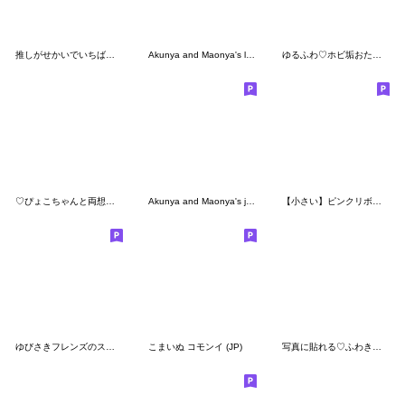
推しがせかいでいちばん♡
Akunya and Maonya's left hand-no words
ゆるふわ♡ホビ垢おたくねこちゃんの日常♡
♡ぴょこちゃんと両想い♡
Akunya and Maonya's job(No words)
【小さい】ピンクリボンのゆるいこねこ
ゆびさきフレンズのスタンプ９(メンヘラ)
こまいぬ コモンイ (JP)
写真に貼れる♡ふわきゅんのおえかき