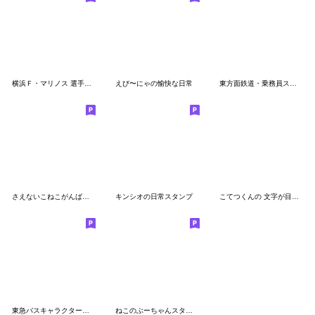
横浜Ｆ・マリノス 選手スタンプ2020 Ver.
えび〜にゃの愉快な日常
東方面鉄道・乗務員スタンプ2
さえないこねこがんばる！
キンシオの日常スタンプ
こてつくんの 文字が目立つスタンプ
東急バスキャラクターノッテちゃん
ねこのぶーちゃんスタンプ10