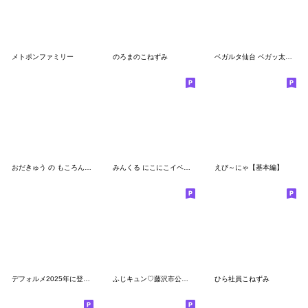
メトポンファミリー
のろまのこねずみ
ベガルタ仙台 ベガッ太&ルターナ 2025 02
おだきゅう の もころん（ほわっと毎日編）
みんくる にこにこイベント編
えび～にゃ【基本編】
デフォルメ2025年に登場した列車
ふじキュン♡藤沢市公式キャラクター Vol.1
ひら社員こねずみ