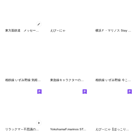
東方面鉄道 メッセージスタンプ
えび～にゃ
横浜Ｆ・マリノス Stay Strong Together
相鉄線 いずみ野線 気軽に今この駅だよ！
東急線キャラクターのるるんスタンプ第３弾
相鉄線 いずみ野線 今この駅だよ！タレミー
リラックマ～不思議の国のリラックマ～
YokohamaF.marinos STAMP 2023 Ver.
えび～にゃ【ほっこりオータム編】