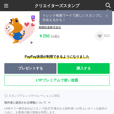
クリエイターズスタンプ
トレンド検索ワードで新しいスタンプに
出会えるかも！
そうにゃん.4
相模鉄道株式会社
￥250
613
1%還元
PayPay決済が利用できるようになりました
プレゼントする
購入する
LYPプレミアムで使い放題
スタンプアレンジ/デコレーションに対応
制作者に提供される情報について
LINEヤフー株式会社はスタンプ/絵文字/着せかえ制作者への売上レポートの提供の
ために、お客様の購入情報を利用します。