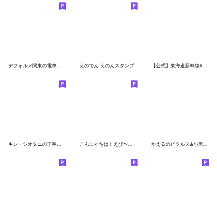
デフォルメ関東の電車その4
えのでん えのんスタンプ
【公式】東海道新幹線60周年記念スタンプ
キン・シオタニの丁寧なことばシリーズ
こんにゃちは！えび〜にゃ♪
かえるのピクルス&小黑熊Wawaちゃん