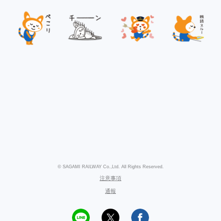
© SAGAMI RAILWAY Co.,Ltd. All Rights Reserved.
注意事項
通報