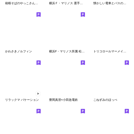
箱根そばのやっこさんスタンプ
横浜Ｆ・マリノス 選手スタンプ2021 Ver.
懐かしい電車とバスのスタンプ
かわさきノルフィン
横浜F・マリノス所属 松原健LINEスタンプ
トリコロールマーメイズ 2025 スタンプ
リラックマ バケーション
豊岡真澄×小田急電鉄
こねずみのほっぺ