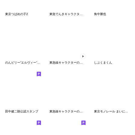
東京つばめの子2
東急でんきキャラクターてるまる～2017冬～
角中勝也
のんビリー“エルヴィー”スタンプ 第2弾
東急線キャラクターのるるん動くスタンプ
しぶくまくん
田中健二朗公認スタンプ
東急線キャラクターのるるんスタンプ第２弾
東京モノレール まいにちスタンプ