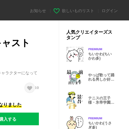
お知らせ
|
欲しいものリスト
|
ログイン
人気クリエイターズス
タンプ
キャスト
ちいかわ(ちい
かわ多)
キャラクターになって
やっぱ歌って踊
れる男しか好き
じゃない！
10
テニスの王子
様・氷帝学園×
になりました
地獄のミサワ
購入する
ちいかわ(うさ
ぎ多)