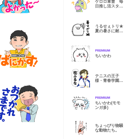
ケロロ軍曹 毎
日推し活スタン
プ
うるせぇトリ★
夏の暑さに耐え
られない
ちいかわ
テニスの王子
様・青春学園×
地獄のミサワ
ちいかわ(モモ
ンガ多)
ちょっぴり物騒
な動物たち。