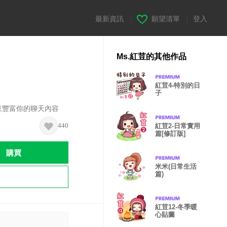
最新資訊
|
願望清單
|
登入
Ms.紅荳的其他作品
紅荳4-特別的日
子
來豐富你的聊天內容
440
紅荳2-日常實用
篇[修訂版]
購買
米米(日常生活
篇)
紅荳12-冬季暖
心貼圖