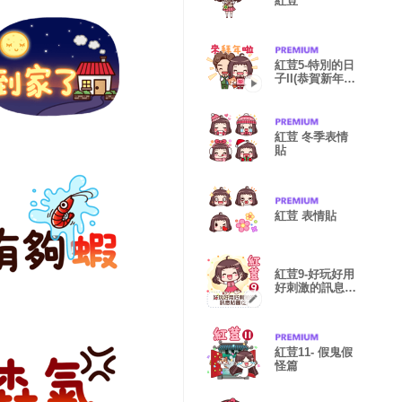
紅荳
紅荳5-特別的日
子II(恭賀新年
版)
紅荳 冬季表情
貼
紅荳 表情貼
紅荳9-好玩好用
好刺激的訊息貼
圖(2)
紅荳11- 假鬼假
怪篇