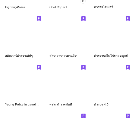
HighwayPolice
Cool Cop v.1
ตำรวจไซเบอร์
สติกเกอร์ตำรวจเท่ห์ๆ
ตำรวจจราจรมาแล้ว!
ตำรวจนะไม่ใช่ยอดมนุษย์
Young Police in patrol uniform1
ตชด.ตำรวจชั้นดี
ตำรวจ 4.0