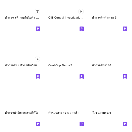
ตำรวจ สติกเกอร์เติมคำ คำในชีวิตประจำวัน.
CIB Central Investigation Bureau V.2
ตำรวจในตำนาน 3
ตำรวจไทย หัวใจเกินร้อย #ุ7 (ผู้กำกับการ)
Cool Cop Text v.3
ตำรวจไทยใจดี
ตำรวจน่ารักจะพลาดได้ไง
ตำรวจสายตรวจมาแล้ว!
วัวชนสายรองง