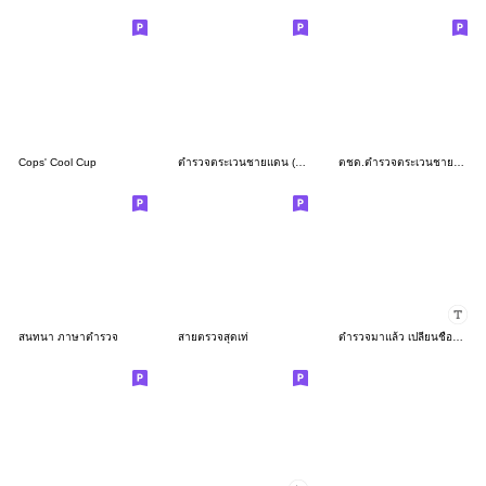
Cops' Cool Cup
ตำรวจตระเวนชายแดน (ตชด.)
ตชด.ตำรวจตระเวนชายแดน
สนทนา ภาษาตำรวจ
สายตรวจสุดเท่
ตำรวจมาแล้ว เปลี่ยนชื่อได้2