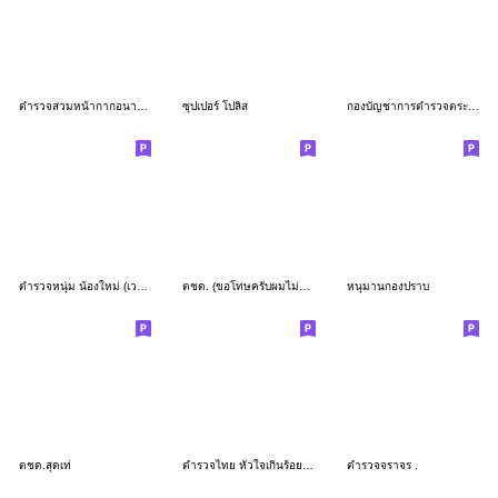
ตำรวจสวมหน้ากากอนามัยด้วยครับ
ซุปเปอร์ โปลิส
กองบัญชาการตำรวจตระเวนชายแดน
ตำรวจหนุ่ม น้องใหม่ (เวอร์ชั่น อีสาน)
ตชด. (ขอโทษครับผมไม่ใช่ทหาร)
หนุมานกองปราบ
ตชด.สุดเท่
ตำรวจไทย หัวใจเกินร้อย #2
ตำรวจจราจร .