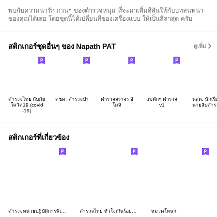
พบกับความน่ารัก กวนๆ ของตำรวจหนุ่ม ที่จะมาเพิ่มสีสันให้กับบทสนทนา
ของคุณได้เลย โดยชุดนี้ได้เปลี่ยนสีของเครื่องแบบ ให้เป็นสีล่าสุด ครับ
สติกเกอร์ชุดอื่นๆ ของ Napath PAT
ดูเพิ่ม
ตำรวจไทย กับภัย
ตชด. ตำรวจป่า
ตำรวจจราจร อิ
แข่คักๆ ตำรวจ
นสต. นักเรี
โควิด19 (covid
โมจิ
v1
นายสิบตำร
-19)
สติกเกอร์ที่เกี่ยวข้อง
ตำรวจหน่วยปฎิบัติการพิเศษ 953
ตำรวจไทย หัวใจเกินร้อย #ุ6 (ผู้กำกับการ)
หมวดโหนก