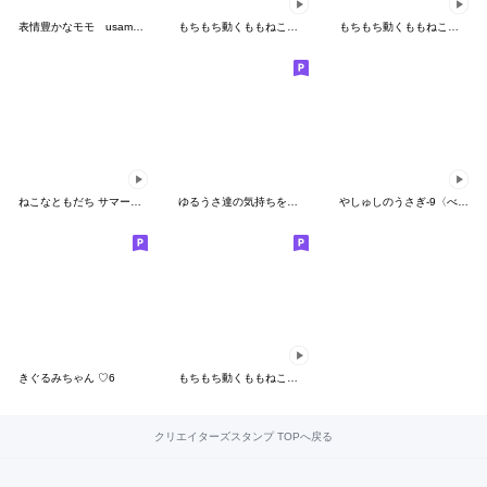
表情豊かなモモ usamusiのスタンプ31
もちもち動くももねこちゃん 12(Version12)
もちもち動くももねこちゃん(SP)
ねこなともだち サマーなスタンプ
ゆるうさ達の気持ちを伝えるスタンプ
やしゅしのうさぎ-9〈べびうさ〉
きぐるみちゃん ♡6
もちもち動くももねこちゃん 9(Version9)
クリエイターズスタンプ TOPへ戻る