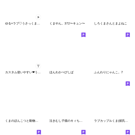
ゆる×ラブ♡うさっくま【Youtubeアニメ】
くまやん。372〜キュン〜
しろくまさんとまよねこ
カスタム使いやすい❤うさくま２
ほんわかべびしば
ふんわりにゃんこ。7
くまのぽんこつと動物たち
泣きむし子猫のキィちゃん 2
ラブカップルくま(彼氏→彼女)8