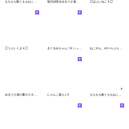
もちもち動くももねこちゃん17
毎日頑張るゆるうさ達のスタンプ
◯ばぶいねこ５◯
◯うぶいくま４◯
きぐるみちゃん♡8 いっぱい愛でる☆
ねこやん。41〜らぶらぶ〜
ゆるうさ達の夏のスタンプ2
にゃんこ暮らし5
もちもち動くももねこちゃん 7(Version7)