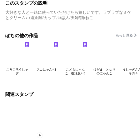
このスタンプの説明
大好きな人と一緒に使っていただけたら嬉しいです。ラブラブなミケ
とクリーム♪ /遠距離/カップル/恋人/夫婦/猫/ねこ
ぽちの他の作品
もっと見る
ころころうしゃ
スコにゃん⭐️3
こどもにゃん
けだま となり
うしゃぎ
ぎ
こ 復活版⭐️５
のにゃんこ
その４
関連スタンプ