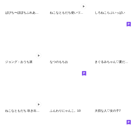
ぱぴち〜ぽぽちふれあいライフ
ねこなともだち使いづらくて面白い
しろねこらぶいっぱい
ジョング：おうち派
なつのもちお
きぐるみちゃん♡夏だね！！
ねこなともだち 吹き出しなやつ
ふんわりにゃんこ。10
大切な人♡女の子7