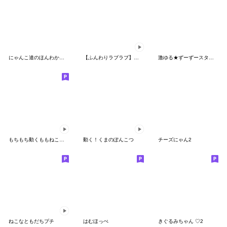
にゃんこ達のほんわかスタンプ
【ふんわりラブラブ】アモーレ♡くまくま
激ゆる★ずーずースタンプ
もちもち動くももねこちゃん 6(Version6)
動く！くまのぽんこつ
チーズにゃん2
ねこなともだちプチ
はむほっぺ
きぐるみちゃん ♡2