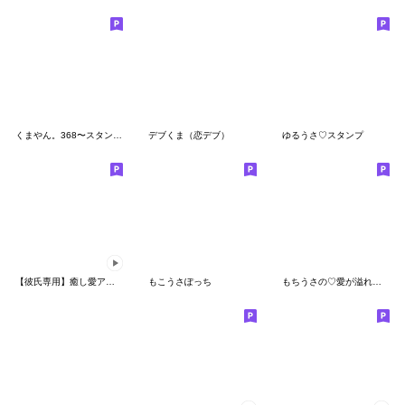
くまやん。368〜スタンプなら言える〜
デブくま（恋デブ）
ゆるうさ♡スタンプ
【彼氏専用】癒し愛アモーレ♡くまくま
もこうさぽっち
もちうさの♡愛が溢れるスタンプ