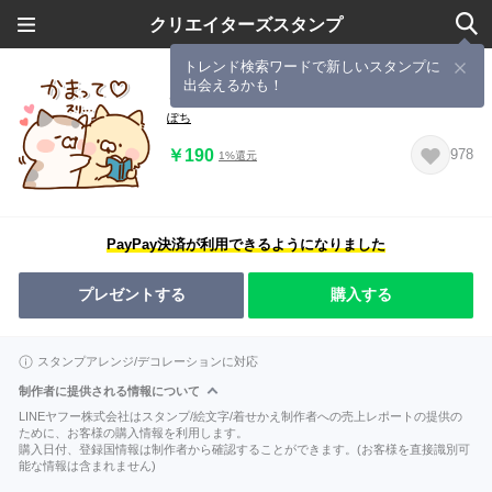
クリエイターズスタンプ
トレンド検索ワードで新しいスタンプに
出会えるかも！
となりのにゃんこ ラブラブ３
ぽち
￥190
978
1%還元
PayPay決済が利用できるようになりました
プレゼントする
購入する
スタンプアレンジ/デコレーションに対応
制作者に提供される情報について
LINEヤフー株式会社はスタンプ/絵文字/着せかえ制作者への売上レポートの提供の
ために、お客様の購入情報を利用します。
購入日付、登録国情報は制作者から確認することができます。(お客様を直接識別可
能な情報は含まれません)