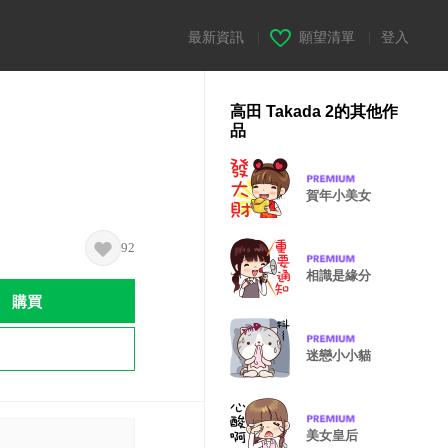
最新資訊
|
願望清單
|
登入
高田 Takada 2的其他作
品
賀年小美女
92
相識是緣分
購買
迷戀小小貓
美女皇后