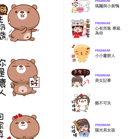
瑪爾與小黃鴨
心有所鼠 專鼠
為你
小小薑餅人
美女記事
雞不可失
陽光系女孩