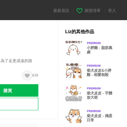
最新資訊
|
願望清單
|
登入
Liz的其他作品
小胖雞 - 脂肪萬
歲
是為了走更成遠的路
柴犬皮皮&小胖
雞 - 相愛相殺
839
購買
柴犬皮皮 - 字體
放大術
柴犬皮皮 - 搗蛋
日常