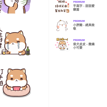
手寫字 - 甜甜蜜
糖篇
小胖雞 - 經典致
敬
柴犬皮皮 - 撒嬌
小可愛