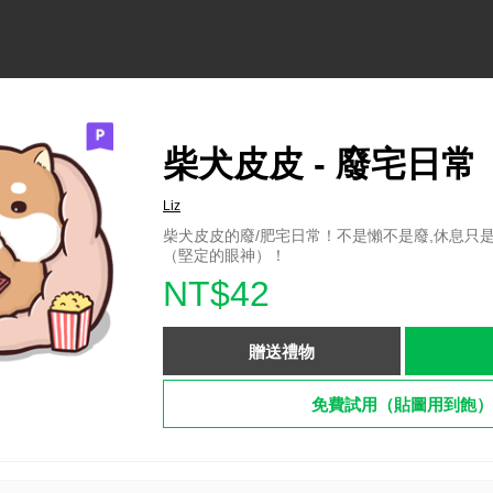
柴犬皮皮 - 廢宅日常
Liz
柴犬皮皮的廢/肥宅日常！不是懶不是廢,休息只
（堅定的眼神）！
NT$42
贈送禮物
免費試用（貼圖用到飽）