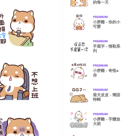
的每一天
小胖雞 - 你的小
可愛
手寫字 - 情勒系
列
小胖雞 - 奇怪a
你
柴犬皮皮 - 簡語
特輯
小胖雞 - 字體放
大術