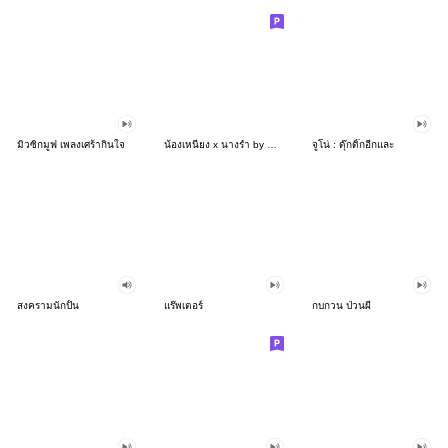
มิวซิกมูฟ เพลงเศร้ากินใจ
น้องเหนียง x นางรำ by นายต้นไม้
จูโน่ : ดุ๊กดิ๊กอีกและ
สงครามนักปั้น
แร๊พเตอร์
กบกวน ป่วนผี