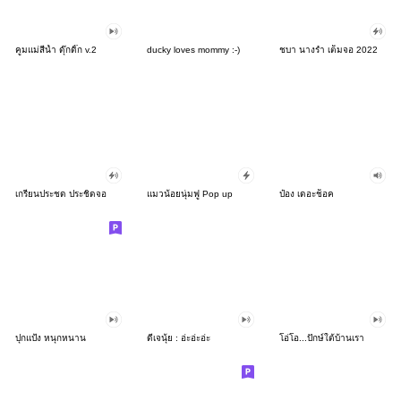
คูมแม่สีน้ำ ดุ๊กดิ๊ก v.2
ducky loves mommy :-)
ชบา นางรำ เต็มจอ 2022
เกรียนประชด ประชิดจอ
แมวน้อยนุ่มฟู Pop up
ป๋อง เดอะช็อค
ปุกแป้ง หนุกหนาน
ดีเจนุ้ย : อ่ะอ่ะอ่ะ
โอ่โอ...ปักษ์ใต้บ้านเรา