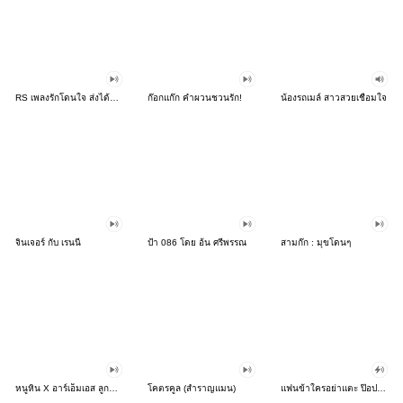
RS เพลงรักโดนใจ ส่งได้ทุกอารมณ์
ก๊อกแก๊ก คำผวนชวนรัก!
น้องรถเมล์ สาวสวยเชื่อมใจ
จินเจอร์ กับ เรนนี่
ป้า 086 โดย อ้น ศรีพรรณ
สามก๊ก : มุขโดนๆ
หนูหิ่น X อาร์เอ็มเอส ลูกทุ่งท็อปฮิต
โคตรคูล (สำราญแมน)
แฟนข้าใครอย่าแตะ ป๊อปอัพ