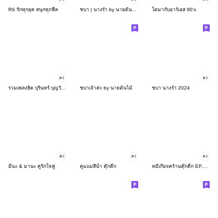
RS รักทุกยุค สนุกทุกฟีล
ชบา ( นางรำ by นายต้นไม้ )
โตมากับอาร์เอส 90's
รวมเพลงฮิต บุรินทร์ บุญวิสุทธิ์!
ชบาเจ้าค่ะ by นายต้นไม้
ชบา นางรำ 2024
มีนะ & มานะ คู่รักใจฟู
คูมแม่สีน้ำ ดุ๊กดิ๊ก
หมีเกียจคร้านดุ๊กดิ๊ก EP.4 ไปทำงาน