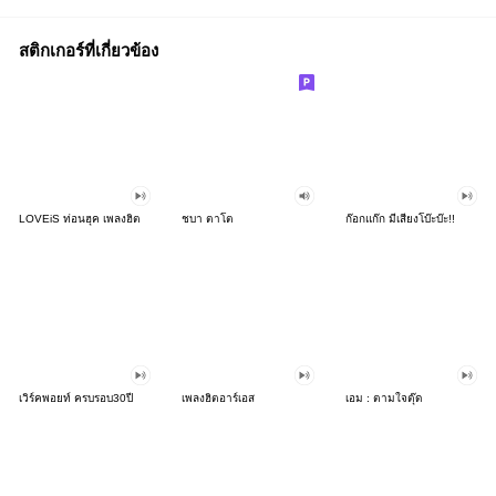
สติกเกอร์ที่เกี่ยวข้อง
LOVEiS ท่อนฮุค เพลงฮิต
ชบา ตาโต
ก๊อกแก๊ก มีเสียงโบ๊ะบ๊ะ!!
เวิร์คพอยท์ ครบรอบ30ปี
เพลงฮิตอาร์เอส
เอม : ตามใจตุ๊ด