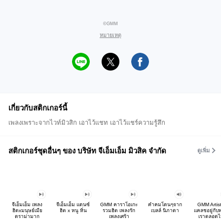
©GMM
หมายเหตุ
เกี่ยวกับสติกเกอร์นี้
เพลงเพราะจากไวท์มิวสิก เอาไว้แชท เอาไว้แชร์ความรู้สึก
สติกเกอร์ชุดอื่นๆ ของ บริษัท จีเอ็มเอ็ม มิวสิค จำกัด
ดูเพิ่ม
จีเอ็มเอ็ม เพลง
จีเอ็มเอ็ม แดนซ์
GMM คาราโอเกะ
คำคมโดนๆจาก
GMM Artist
ฮิตxมนุษย์เมีย
ฮิต x หนู หิ่น
รวมฮิต เพลงรัก
เบลล์ นิภาดา
แคลชอยู่กับ
ดราม่ามาก
เพลงเศร้า
เราตลอดไ