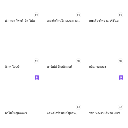
หัวกะลา โพสต์- อิท โน้ต
เพลงรักโดนใจ MUZIK MOVE
เทยเที่ยวไทย (เวอร์ชั่น2)
คิวเท โอปป้า
พาร์เฟ่ต์ บิ๊กสติกเกอร์
กลิ่นกาสะลอง
คำไม่ใหญ่แน่นะวิ
แคนดีเกิร์ล:แฮปปี้ทุกวัน(ดุ๊กดิ๊ก+เสียง)
ชบา นางรำ เต็มจอ 2021