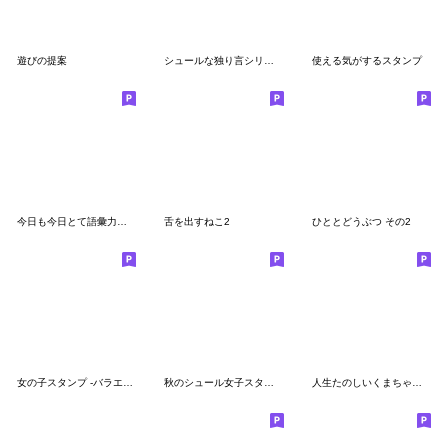
遊びの提案
シュールな独り言シリーズ
使える気がするスタンプ
今日も今日とて語彙力が無い4
舌を出すねこ2
ひととどうぶつ その2
女の子スタンプ -バラエティパック-
秋のシュール女子スタンプ
人生たのしいくまちゃん①(ふつう)