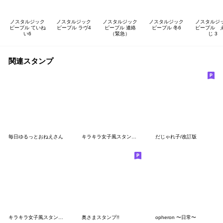
ノスタルジック
ノスタルジック
ノスタルジック
ノスタルジック
ノスタルジ
ピープル ていね
ピープル ラヴ4
ピープル 連絡
ピープル 冬6
ピープル 
い6
（緊急）
じ 3
関連スタンプ
毎日ゆるっとおねえさん
キラキラ女子風スタンプ 便利な日常会話編
だじゃれ子/改訂版
キラキラ女子風スタンプ 気持ちを伝える編
奥さまスタンプ!!
opheron 〜日常〜