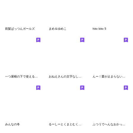
前髪ぱっつんガールズ
まめ＆ゆめこ
hito bito 5
一つ屋根の下で使える女の子スタンプ
おねえさんの文字なしスタンプ
んー！愛が止まらない！乙女スタンプ１
みんなの冬
るーしーとくまとむくみちゃん
ふつうでへんなおかっぱさん