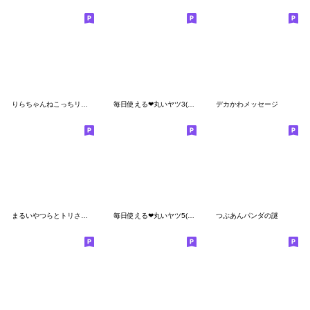
りらちゃんねこっちリアクション
毎日使える❤丸いヤツ3(挨拶)
デカかわメッセージ
まるいやつらとトリさん☆デカ文字
毎日使える❤丸いヤツ5(日常・ダジャレ)
つぶあんパンダの謎