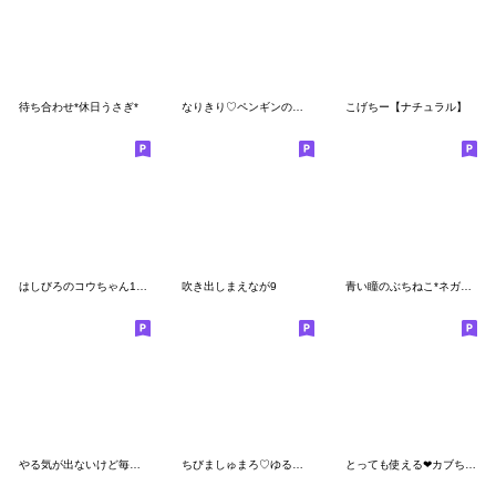
待ち合わせ*休日うさぎ*
なりきり♡ペンギンのぺんぺん
こげちー【ナチュラル】
はしびろのコウちゃん18【大人の言い訳】
吹き出しまえなが9
青い瞳のぶちねこ*ネガティブ*
やる気が出ないけど毎日送れるうさぎさん
ちびましゅまろ♡ゆるぺん
とっても使える❤カブちゃん2