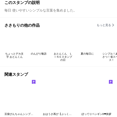
このスタンプの説明
毎日 使いやすいシンプルな言葉を集めました。
ささもりの他の作品
もっと見る
ちょっとデカ文
のんびり敬語
おとんくん Ｌ
夏の毎日に
シンプル！
字 おとんくん
ＩＮＥスタンプ
さつ！省ス
の日
ス！
関連スタンプ
豆柴ぴんちゃんシンプルあいさつ
おはうさ再び【ぷっくりシール風】
ぽってりペンギン8❤挨拶