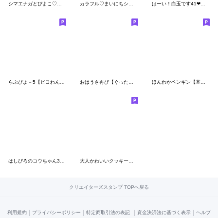
シマエナガとぴよこ♡気持ち伝える長文
カラフル♡まいにちシマエナガ
はーい！白玉です41❤毎日使える
らぶぴよ－5【ピヨわんさか】
おはうさ再び【ぐったりこん】
ほんわかペンギン【基本の言葉】
はしびろのコウちゃん37【３Dの夏】
大人かわいいクッキーとネコのスタンプ
クリエイターズスタンプ TOPへ戻る
|
|
|
|
利用規約
プライバシーポリシー
特定商取引法の表記
資金決済法に基づく表示
ヘルプ