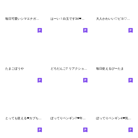
毎日可愛いシマエナガ♡ぺんぺん隊
はーい！白玉です34❤日常・でか文字
大人かわいい♡ピヨ♡ずっと使える
たまごぼうや
どろだんご7 リアクション編
毎日使えるぴーたま
とっても使える❤カブちゃん
ぽってりペンギン7❤年中使える
ぽってりペンギン4❤気持ち伝える