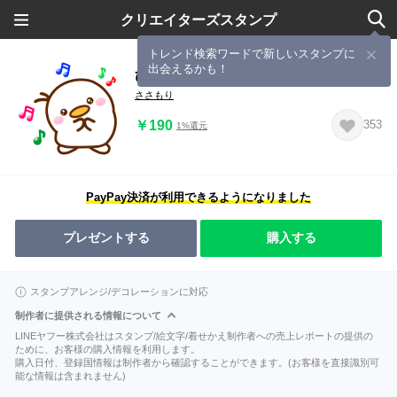
クリエイターズスタンプ
トレンド検索ワードで新しいスタンプに
出会えるかも！
ひよこさん＆ひよこさん
ささもり
￥190
353
1%還元
PayPay決済が利用できるようになりました
プレゼントする
購入する
スタンプアレンジ/デコレーションに対応
制作者に提供される情報について
LINEヤフー株式会社はスタンプ/絵文字/着せかえ制作者への売上レポートの提供の
ために、お客様の購入情報を利用します。
購入日付、登録国情報は制作者から確認することができます。(お客様を直接識別可
能な情報は含まれません)