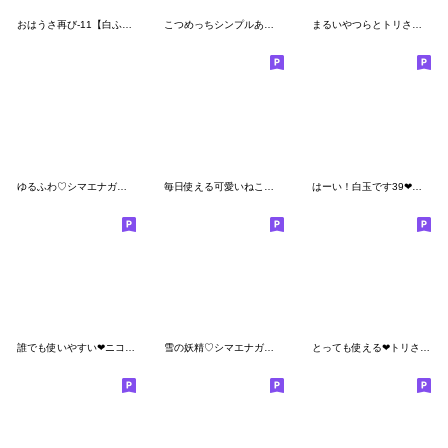
おはうさ再び-11【白ふわモコ番外編の3】
こつめっちシンプルあいさつ
まるいやつらとトリさん☆毎日使える
ゆるふわ♡シマエナガさん。
毎日使える可愛いねこっちあいさつ(再販)
はーい！白玉です39❤ダジャレ2【改訂版】
誰でも使いやすい❤ニコちゃん
雪の妖精♡シマエナガ♡気持ち伝える長文
とっても使える❤トリさん2(日常)