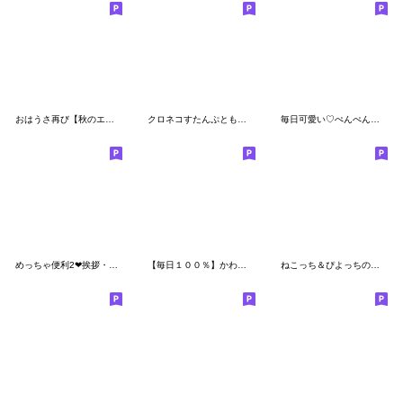
おはうさ再び【秋のエトセトラ】
クロネコすたんぷともちっぺ☆太文字
毎日可愛い♡ぺんぺん♡ちびマロ♡まめしば
めっちゃ便利2❤挨拶・気遣い
【毎日１００％】かわいい面白い♡無気力編
ねこっち＆ぴよっちの年中使える挨拶