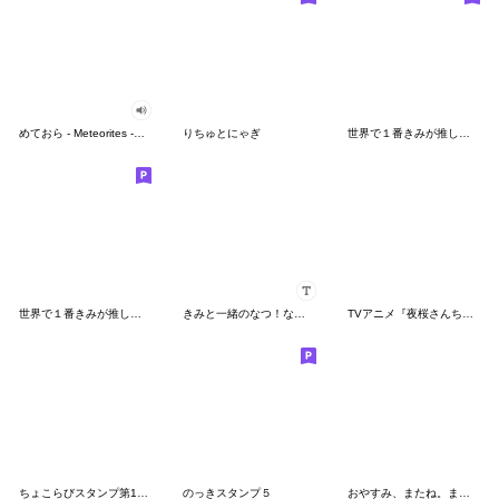
めておら - Meteorites -ボイススタンプ
りちゅとにゃぎ
世界で１番きみが推し！(赤推し)
世界で１番きみが推し！(黄推し)
きみと一緒のなつ！なちゅ！chu〜> з <♡
TVアニメ『夜桜さんちの大作戦』Vol.2
ちょこらびスタンプ第1弾!!!
のっきスタンプ５
おやすみ、またね。ましろくん。