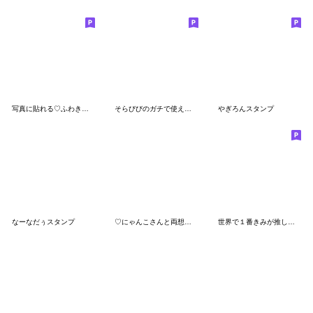
写真に貼れる♡ふわきゅん【黄色＋オレンジ
そらびびのガチで使えるスタンプ
やぎろんスタンプ
なーなだぅスタンプ
♡にゃんこさんと両想い♡
世界で１番きみが推し！(青推し)