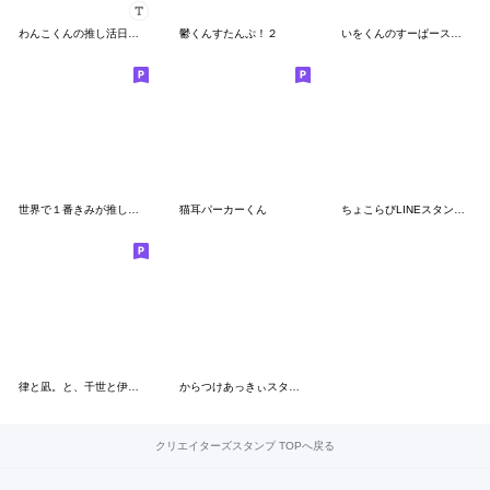
わんこくんの推し活日記♡
鬱くんすたんぷ！２
いをくんのすーぱースタンプ！
世界で１番きみが推し！(紫推し)
猫耳パーカーくん
ちょこらびLINEスタンプ第4弾!!
律と凪。と、千世と伊織。
からつけあっきぃスタンプ
クリエイターズスタンプ TOPへ戻る