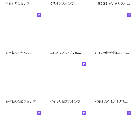
うますぎスタンプ
くろすとスタンプ
【第2弾】だいきりスタンプ にー
まぜ太のすたんぷ!!!
にしき スタンプ ver1.2
レインボー合戦(ぷりっつチーム)スタンプ
まぜ太の公式スタンプ
ダイキリ日常スタンプ
パルオのうるさすぎるスタンプ