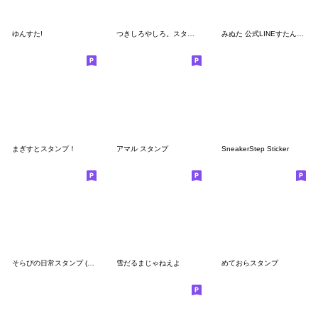
ゆんすた!
つきしろやしろ。スタンプ
みぬた 公式LINEすたんぷ！
まぎすとスタンプ！
アマル スタンプ
SneakerStep Sticker
そらぴの日常スタンプ (まひとくん。)
雪だるまじゃねえよ
めておらスタンプ