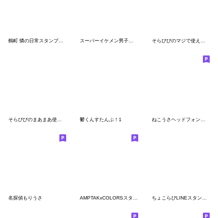
鶴町 憐の日常スタンプ！第1弾！
スーパーイケメン男子ユッカくん
そらびびのマジで使えないスタンプ
そらびびのまあまあ使えるスタンプ
鬱くんすたんぷ！1
ねこうさヘッドフォンズ ver.年末年始
名探偵もりうさ
AMPTAKxCOLORSスタンプ
ちょこらびLINEスタンプ第三弾!!