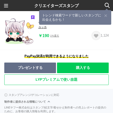
クリエイターズスタンプ
トレンド検索ワードで新しいスタンプに
出会えるかも！
ネコユッカすたんぷ
ユッカ
￥190
1,124
1%還元
PayPay決済が利用できるようになりました
プレゼントする
購入する
LYPプレミアムで使い放題
スタンプアレンジ/デコレーションに対応
制作者に提供される情報について
LINEヤフー株式会社はスタンプ/絵文字/着せかえ制作者への売上レポートの提供の
ために、お客様の購入情報を利用します。