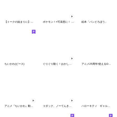
【トークの始まりに】ゆるカワ♪スヌーピー
ポケモン！×可哀想に！ ムチっとスタンプ
絵本「パンどろぼう」
ちいかわ(ピース)
ぐりぐり動く！おかしなポケモンスタンプ
アニメ25周年!使えるONE PIECEスタンプ
アニメ『ちいかわ』動くLINEスタンプ vol.2
コダック、ノーてんきに悩み中！
ハローキティ ギャルバイブス♡