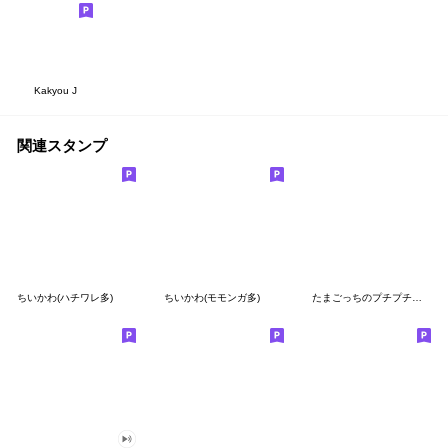
Kakyou J
関連スタンプ
ちいかわ(ハチワレ多)
ちいかわ(モモンガ多)
たまごっちのプチプチおみせっち