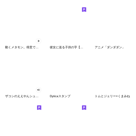
動くメタモン。得意でも苦手でもへんしん！
彼女に送る子供の字【カップル・彼氏】
アニメ「ダンダダン」
ザコシのええやんシューシュースタンプ
Dyticaスタンプ
トムとジェリー×くまみね