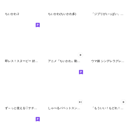
ちいかわ２
ちいかわ(ちいかわ多)
「ジブリがいっぱい」スタンプ
即レス！スヌーピー 好印象な長文スタンプ
アニメ『ちいかわ』動くLINEスタンプ vol.1
ウマ娘 シンデレラグレイ かんたんオグリ
ず～っと使える♡ナチュラルガール
しゃべるパペットスンスン（HAPPY）
「もういい！もどれ！ピカチュウ！」