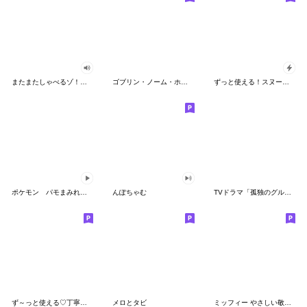
またまたしゃべるゾ！クレヨンしんちゃん
ゴブリン・ノーム・ホーン
ずっと使える！スヌーピーのグリーティング
ポケモン パモまみれスタンプ
んぽちゃむ
TVドラマ「孤独のグルメ」
ず～っと使える♡丁寧な敬語お辞儀スタンプ
メロとタビ
ミッフィー やさしい敬語スタンプ