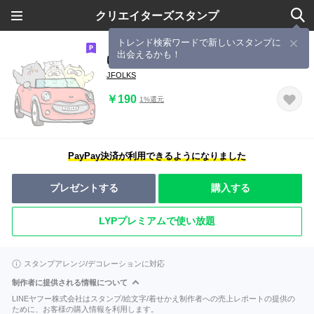
クリエイターズスタンプ
トレンド検索ワードで新しいスタンプに
出会えるかも！
ゆるかわ じぇいふぉーくす ふくろう
JFOLKS
￥190
1%還元
PayPay決済が利用できるようになりました
プレゼントする
購入する
LYPプレミアムで使い放題
スタンプアレンジ/デコレーションに対応
制作者に提供される情報について
LINEヤフー株式会社はスタンプ/絵文字/着せかえ制作者への売上レポートの提供の
ために、お客様の購入情報を利用します。