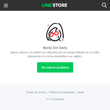
Nerdy Girl Daily
Alguns stickers só podem ser utilizados por um tempo limitado ou só estão 
disponíveis em certos dispositivos ou regiões.
Ver outros produtos
|
|
Termos de serviço
Política de privacidade
Ajuda
©
LY Corporation