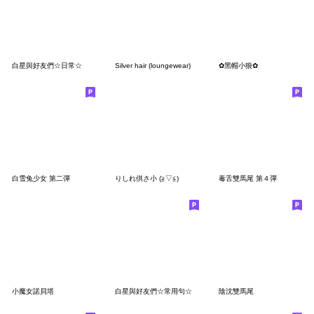
白星與好友們☆日常☆
Silver hair (loungewear)
✿黑帽小狼✿
白雪兔少女 第二彈
りしれ供さ小 (≧▽≦)
毒舌雙馬尾 第４彈
小魔女諾貝塔
白星與好友們☆常用句☆
陰沈雙馬尾