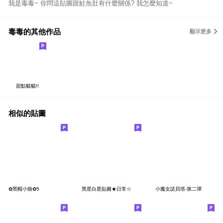
我是毒毒~ 你問這貼圖跟鮭魚肚有什麼關係? 我怎麼知道~
毒毒的其他作品
顯示更多
甜點貓貓!!
相似的貼圖
✿黑帽小狼✿5
黑星白星貼圖★日常☆
小魔女諾貝塔-第二彈