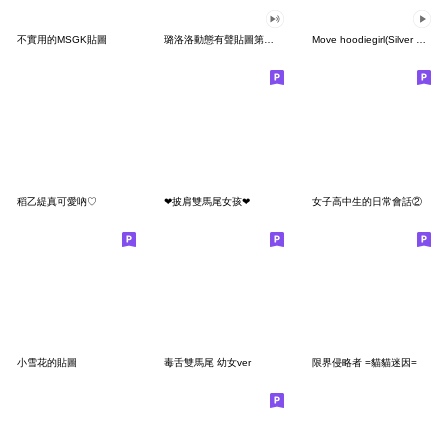
不實用的MSGK貼圖
璐洛洛動態有聲貼圖第一彈
Move hoodiegirl(Silver hair)2
稻乙緹真可愛吶♡
❤披肩雙馬尾女孩❤
女子高中生的日常會話②
小雪花的貼圖
毒舌雙馬尾 幼女ver
限界侵略者 =貓貓迷因=