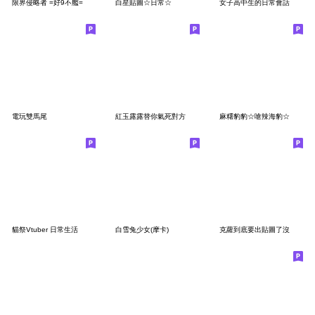
限界侵略者 =好9不艦=
白星貼圖☆日常☆
女子高中生的日常會話
電玩雙馬尾
紅玉露露替你氣死對方
麻糬豹豹☆嗆辣海豹☆
貓祭Vtuber 日常生活
白雪兔少女(摩卡)
克蘿到底要出貼圖了沒