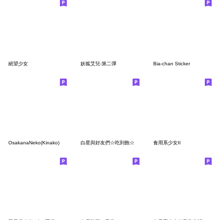
絕望少女
妖狐艾兒-第二彈
Bia-chan Sticker
OsakanaNeko(Kinako)
白星與好友們☆吃到飽☆
食用系少女II