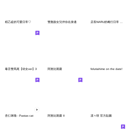
稻乙緹的可愛日常♡
雙胞胎女兒伴你在身邊
店長NARU的雌行日常 ♡ 第二彈
毒舌雙馬尾【幼女ver】3
阿努比斯蘿
felutiahime on the date!
杏仁咪嚕 - Pastas cat
阿努比斯蘿 II
凛々咲 官方貼圖