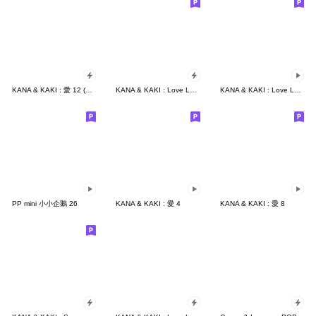
KANA & KAKI : 愛 12 (POP UP)
KANA & KAKI : Love Love 5
KANA & KAKI : Love Love 2 - EN
PP mini 小小企鵝 26
KANA & KAKI : 愛 4
KANA & KAKI : 愛 8