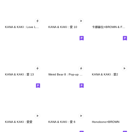
KANA & KAKI : Love Love 11
KANA & KAKI : 愛 10
卡娜赫拉×BROWN & FRIENDS
KANA & KAKI : 愛 13
Weird Bear 8 : Pop-up stickers
KANA & KAKI : 愛2
KANA & KAKI : 愛愛
KANA & KAKI : 愛 6
Honobono×BROWN