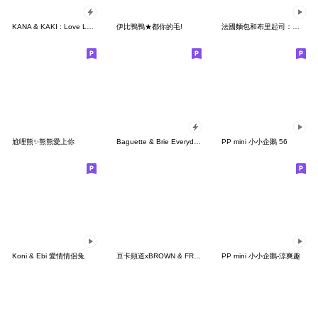
KANA & KAKI : Love Love 3
伊比鴨鴨★都你的毛!
法國麵包和布里起司：滿滿的愛
尬哩熊✨熊熊愛上你
Baguette & Brie Everyday Word
PP mini 小小企鵝 56
Koni & Ebi 愛情情侶兔
豆卡頻道xBROWN & FRIENDS
PP mini 小小企鵝-涼爽趣