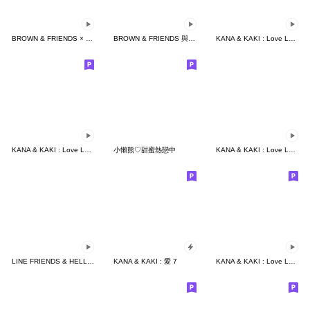
BROWN & FRIENDS × Smaisiam
BROWN & FRIENDS 與 Anzo
KANA & KAKI : Love Love 10
KANA & KAKI : Love Love 6
小懶熊♡甜蜜熱戀中
KANA & KAKI : Love Love 13
LINE FRIENDS & HELLO KITTY 第二彈
KANA & KAKI : 愛 7
KANA & KAKI : Love Love 8