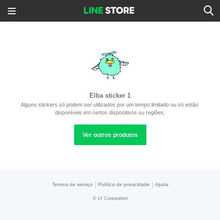
Elba sticker 1
Alguns stickers só podem ser utilizados por um tempo limitado ou só estão 
disponíveis em certos dispositivos ou regiões.
Ver outros produtos
|
|
Termos de serviço
Política de privacidade
Ajuda
©
LY Corporation