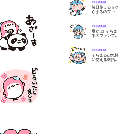
毎日使える☆そ
らまるのファン
ファンな毎日
夏だよ! そらま
るのファンファ
ンな毎日☆
そらまるの気軽
に使える敬語で
す。