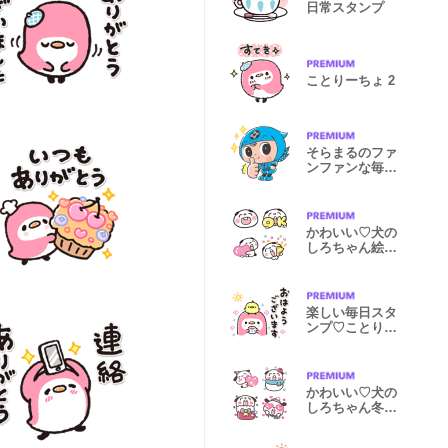
日常スタンプ
ことりーちょ 2
そらまるのファ
ンファンな毎日
☆
かわいい♡犬の
しろちゃん絵文
字
楽しい毎日スタ
ンプ♡ことりー
ちょ6
かわいい♡犬の
しろちゃん冬絵
文字