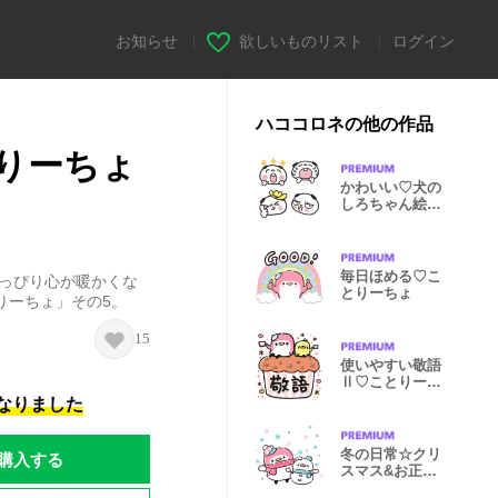
お知らせ
|
欲しいものリスト
|
ログイン
ハココロネの他の作品
りーちょ
かわいい♡犬の
しろちゃん絵文
字2
毎日ほめる♡こ
ょっぴり心が暖かくな
とりーちょ
りーちょ」その5。
15
使いやすい敬語
Ⅱ♡ことりーち
ょ7
になりました
冬の日常☆クリ
購入する
スマス&お正月
ことりーちょ9