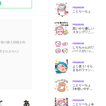
題
ことりーちょ
思いやり優しい
スタンプ♡こと
りーちょ8
客様の購入情報を利
しろちゃんの♡
ハートがいっぱ
含まれません)
い絵文字
よく使う! そら
まるのファンフ
ァンな毎日☆
ことりーちょ
3★使いやすい
【敬語】
ことりーちょ★