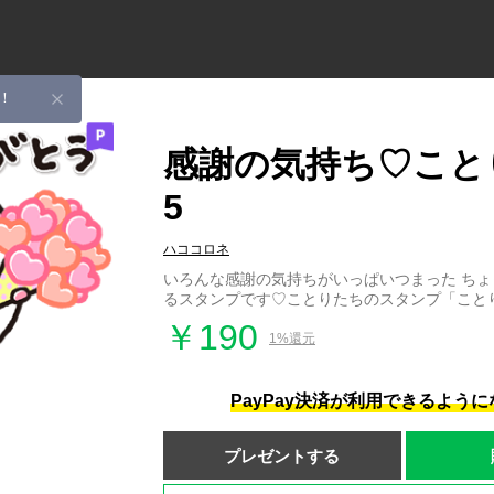
！
感謝の気持ち♡こと
5
ハココロネ
いろんな感謝の気持ちがいっぱいつまった ち
るスタンプです♡ことりたちのスタンプ「こと
￥190
1%還元
PayPay決済が利用できるよう
プレゼントする