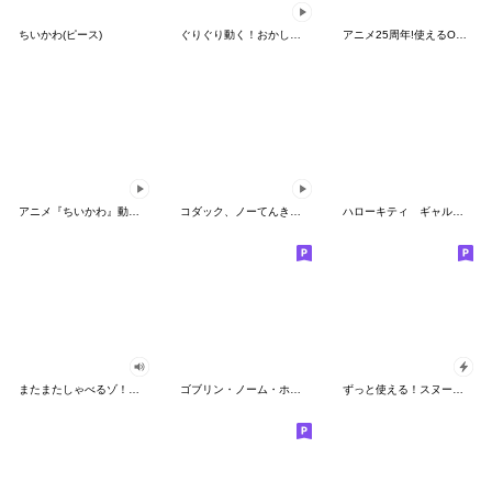
ちいかわ(ピース)
ぐりぐり動く！おかしなポケモンスタンプ
アニメ25周年!使えるONE PIECEスタンプ
アニメ『ちいかわ』動くLINEスタンプ vol.2
コダック、ノーてんきに悩み中！
ハローキティ ギャルバイブス♡
またまたしゃべるゾ！クレヨンしんちゃん
ゴブリン・ノーム・ホーン
ずっと使える！スヌーピーのグリーティング