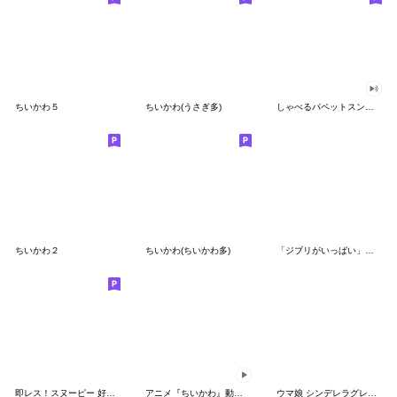
ちいかわ５
ちいかわ(うさぎ多)
しゃべるパペットスンスン（GOOD）
ちいかわ２
ちいかわ(ちいかわ多)
「ジブリがいっぱい」スタンプ
即レス！スヌーピー 好印象な長文スタンプ
アニメ『ちいかわ』動くLINEスタンプ vol.1
ウマ娘 シンデレラグレイ かんたんオグリ