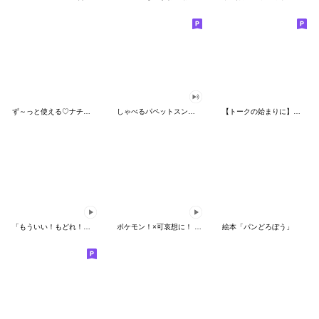
ず～っと使える♡ナチュラルガール
しゃべるパペットスンスン（HAPPY）
【トークの始まりに】ゆるカワ♪スヌーピー
「もういい！もどれ！ピカチュウ！」
ポケモン！×可哀想に！ ムチっとスタンプ
絵本「パンどろぼう」