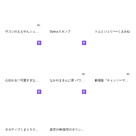
ザコシのええやんシューシュースタンプ
Dyticaスタンプ
トムとジェリー×くまみね
心伝わる♡可愛すぎない大人の長文スタンプ
なかやまきんに君 パワー!!スタンプ
劇場版『チェンソーマン レゼ篇』
ネガティブくま１００％ 憂鬱な一日
架空の神/架空のギリシャ神話