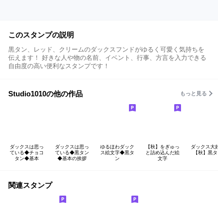
このスタンプの説明
黒タン、レッド、クリームのダックスフンドがゆるく可愛く気持ちを
伝えます！ 好きな人や物の名前、イベント、行事、方言を入力できる
自由度の高い便利なスタンプです！
Studio1010の他の作品
もっと見る
ダックスは思っ
ダックスは思っ
ゆるほわダック
【秋】をぎゅっ
ダックス大
ている◆チョコ
ている◆黒タン
ス絵文字◆黒タ
と詰め込んだ絵
【秋】黒タ
タン◆基本
◆基本の挨拶
ン
文字
関連スタンプ