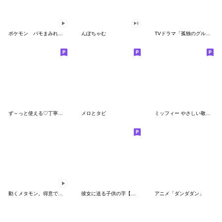
ポケモン パモまみれスタンプ
んぽちゃむ
TVドラマ「孤独のグルメ」
ず～っと使える♡丁寧な敬語お辞儀スタンプ
メロとタビ
ミッフィー やさしい敬語スタンプ
動くメタモン。得意でも苦手でもへんしん！
彼女に送る子供の字【カップル・彼氏】
アニメ「ダンダダン」