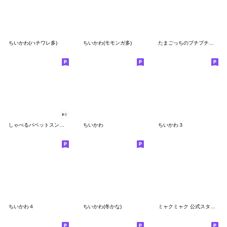
ちいかわ(ハチワレ多)
ちいかわ(モモンガ多)
たまごっちのプチプチおみせっち
しゃべるパペットスンスン
ちいかわ
ちいかわ３
ちいかわ４
ちいかわ(冬かな)
ミャクミャク 公式スタンプ第２弾