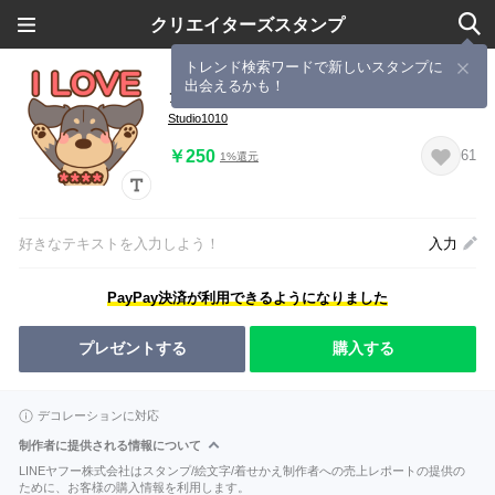
クリエイターズスタンプ
トレンド検索ワードで新しいスタンプに
出会えるかも！
ダック大好きスタンプ◆カスタム
Studio1010
￥250
61
1%還元
好きなテキストを入力しよう！
入力
PayPay決済が利用できるようになりました
プレゼントする
購入する
デコレーションに対応
制作者に提供される情報について
LINEヤフー株式会社はスタンプ/絵文字/着せかえ制作者への売上レポートの提供の
ために、お客様の購入情報を利用します。