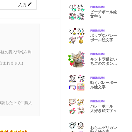
入力
ビーチボール絵
文字☆
ポップなバレー
ボール絵文字
客様の購入情報を利
キジトラ猫とい
含まれません)
ちごのスタンプ
♡
動くバレーボー
ル絵文字
確認した上でご購入
バレーボール
大好き絵文字♬
おらエヅリカン