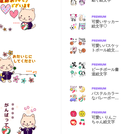
動く絵文字
可愛いサッカー
絵文字♡
可愛いバスケッ
トボール絵文字
♡
ビーチボール書
道絵文字
パステルカラー
なバレーボール
絵文字♬
可愛い りんご
ちゃん絵文字