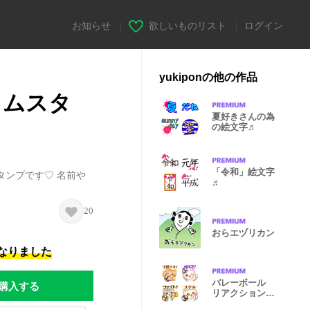
お知らせ
|
欲しいものリスト
|
ログイン
yukiponの他の作品
タムスタ
夏好きさんの為
の絵文字♬
「令和」絵文字
タンプです♡ 名前や
♬
20
おらエヅリカン
になりました
バレーボール
購入する
リアクション絵
文字♪