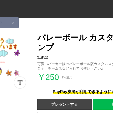
！
バレーボール カス
ンプ
yukipon
可愛いパーカー猫のバレーボール版カスタムス
名字、チーム名など入れてお使い下さい♬
￥250
1%還元
PayPay決済が利用できるよう
プレゼントする