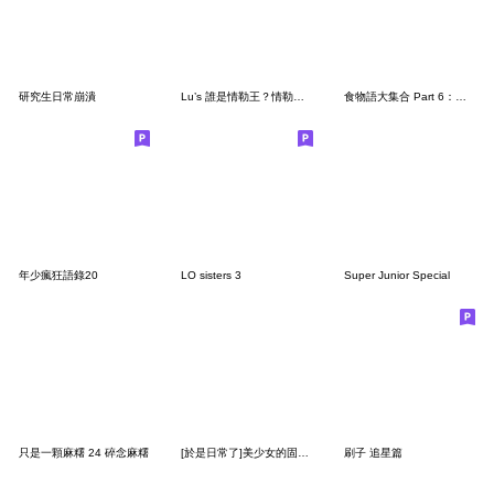
研究生日常崩潰
Lu’s 誰是情勒王？情勒日常貼圖
食物語大集合 Part 6：年菜上架
年少瘋狂語錄20
LO sisters 3
Super Junior Special
只是一顆麻糬 24 碎念麻糬
[於是日常了]美少女的固有技能篇
刷子 追星篇