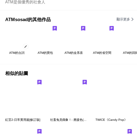
ATM是個優秀的社會人
ATMsosad的其他作品
顯示更多
ATM的台詞
ATM的寶包
ATM的金系喜
ATM的省空間
ATM的回
相似的貼圖
紅荳2-日常實用篇[修訂版]
社畜兔見偶像！- 應援色(綠)
TWICE《Candy Pop》