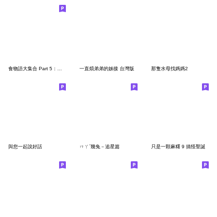
食物語大集合 Part 5：微辣
一直煩弟弟的姊接 台灣版
那隻水母找媽媽2
與您一起說好話
ㄇㄚˊ幾兔－追星篇
只是一顆麻糬 9 搞怪聖誕