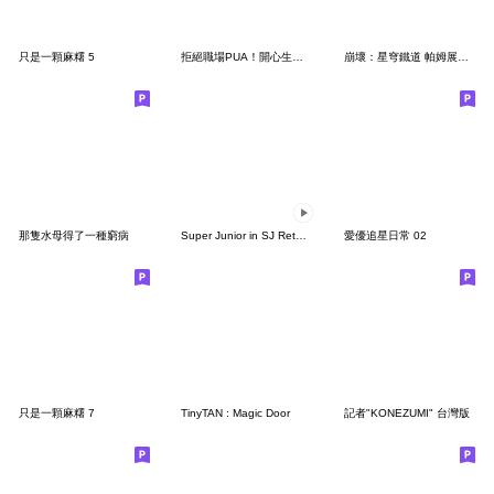
只是一顆麻糬 5
拒絕職場PUA！開心生活 開心工作【重製版】
崩壞：星穹鐵道 帕姆展覽館 第二十八彈
那隻水母得了一種窮病
Super Junior in SJ Returns 2
愛優追星日常 02
只是一顆麻糬 7
TinyTAN : Magic Door
記者"KONEZUMI" 台灣版