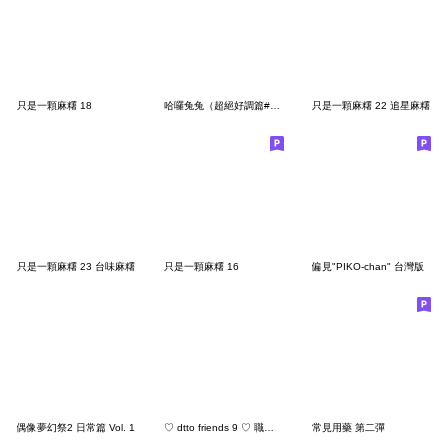
只是一顆麻糬 18
哈囉兔兔（超絕好調篇#2）
只是一顆麻糬 22 追星麻糬
只是一顆麻糬 23 台味麻糬
只是一顆麻糬 16
偏見"PIKO-chan" 台灣版
偶像夢幻祭2 日常篇 Vol. 1
♡ dtto friends 9 ♡ 職場鬼故事
常見用藥 第二彈