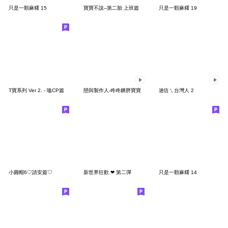
只是一顆麻糬 15
寶寶不說--第二胎 上班篇
只是一顆麻糬 19
T寶系列 Ver 2. - 嗑CP篇
戀與製作人-咚咚鏘胖寶寶
迷信ㄟ台灣人 2
小圓帽6♡請安篇♡
新世界狂歡 ❤ 第二彈
只是一顆麻糬 14