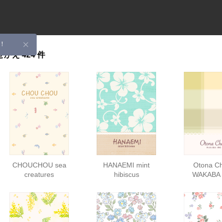
！
せかえ
424 件
CHOUCHOU sea
HANAEMI mint
Otona C
creatures
hibiscus
WAKABA