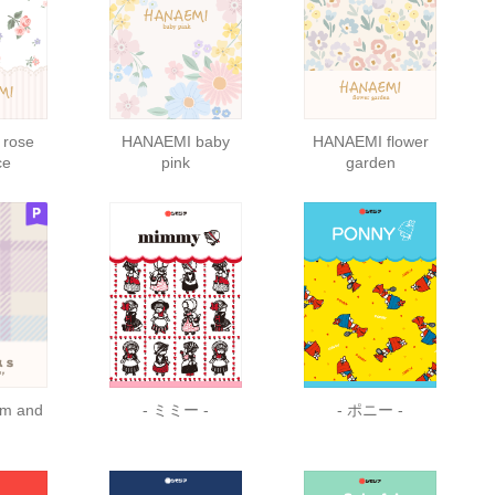
rose
HANAEMI baby
HANAEMI flower
ce
pink
garden
rm and
- ミミー -
- ポニー -