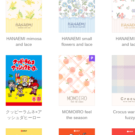
HANAEMI mimosa
HANAEMI small
HANAEMI 
and lace
flowers and lace
and la
クッピーラムネ×ア
MOMOIRO feel
Crocus wa
ッシュダヒーロー
the season
fuzzy