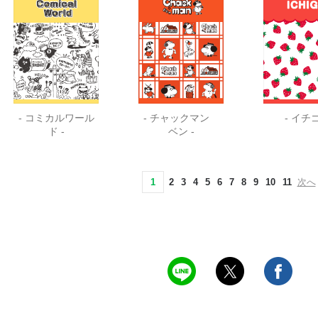
- コミカルワール
- チャックマン
- イチゴ
ド -
ベン -
1
2
3
4
5
6
7
8
9
10
11
次へ