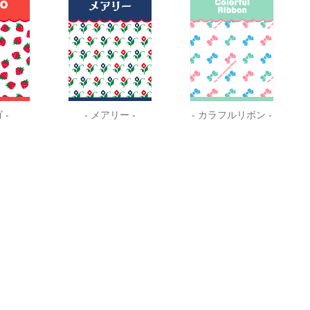
 -
- メアリー -
- カラフルリボン -