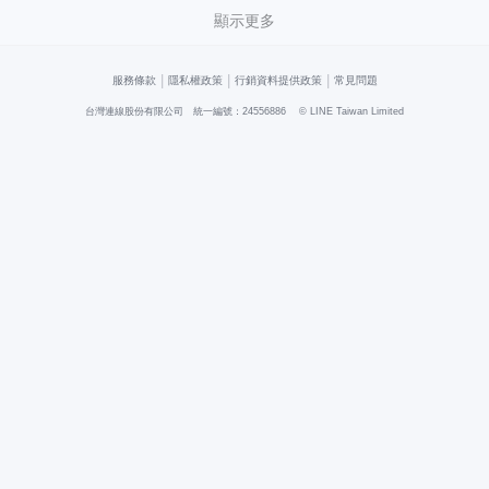
顯示更多
|
|
|
服務條款
隱私權政策
行銷資料提供政策
常見問題
台灣連線股份有限公司 統一編號：24556886
© LINE Taiwan Limited