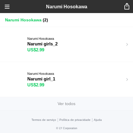
Narumi Hosokawa
Narumi Hosokawa
(2)
Narumi Hosokawa
Narumi girls_2
US$2.99
Narumi Hosokawa
Narumi girl_1
US$2.99
Ver todos
|
|
Termos de serviço
Política de privacidade
Ajuda
©
LY Corporation