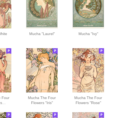
hite
Mucha "Laurel"
Mucha "Ivy"
 Four
Mucha The Four
Mucha The Four
rs
Flowers "Iris"
Flowers "Rose"
on"