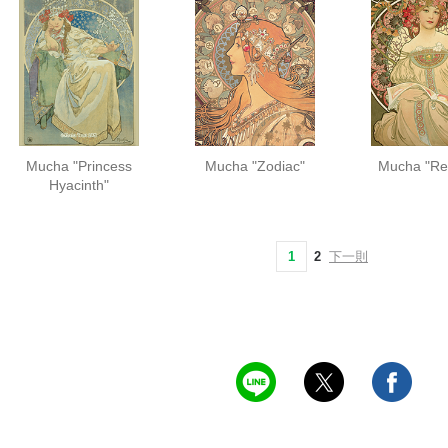
Mucha "Princess
Mucha "Zodiac"
Mucha "Re
Hyacinth"
1
2
下一則