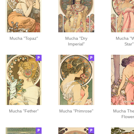
Mucha "Topaz"
Mucha "Dry
Mucha "W
Imperial"
Star"
Mucha "Fether"
Mucha "Primrose"
Mucha The
Flowe
"Carnati