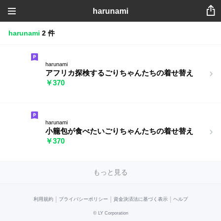
harunami
harunami
2 件
harunami
アフリカ探検するごりちゃんたちの着せ替え
￥370
harunami
小籠包が食べたいごりちゃんたちの着せ替え
￥370
もっと見る
|
|
|
利用規約
プライバシーポリシー
資金決済法に基づく表示
ヘルプ
©
LY Corporation