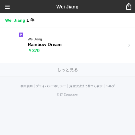
Wei Jiang
Wei Jiang
1 件
Wei Jiang
Rainbow Dream
￥370
もっと見る
|
|
|
利用規約
プライバシーポリシー
資金決済法に基づく表示
ヘルプ
©
LY Corporation