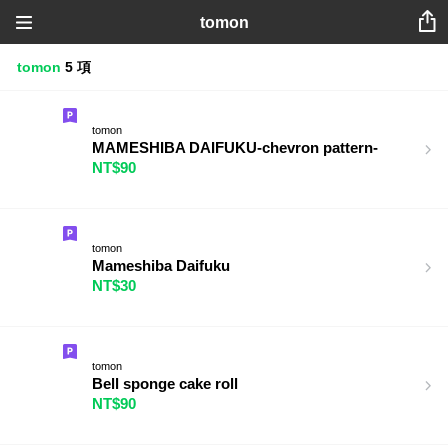
tomon
tomon
5 項
tomon
MAMESHIBA DAIFUKU-chevron pattern-
NT$90
tomon
Mameshiba Daifuku
NT$30
tomon
Bell sponge cake roll
NT$90