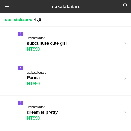
utakatakataru
utakatakataru
4 項
utakatakataru
subculture cute girl
NT$90
utakatakataru
Panda
NT$90
utakatakataru
dream is pretty
NT$90