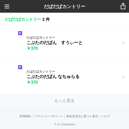
だぱだぱカントリー
だぱだぱカントリー
2 件
だぱだぱカントリー
こぶたのだぱん すうぃーと
￥370
だぱだぱカントリー
こぶたのだぱん なちゅらる
￥370
もっと見る
|
|
|
利用規約
プライバシーポリシー
資金決済法に基づく表示
ヘルプ
©
LY Corporation