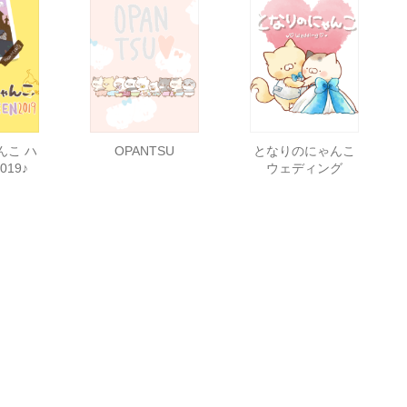
んこ ハ
OPANTSU
となりのにゃんこ
19♪
ウェディング