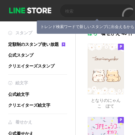
トレンド検索ワードで新しいスタンプに出会えるかも
スタンプ
ぽち
着せかえ
40 件
定額制のスタンプ使い放題
公式スタンプ
クリエイターズスタンプ
絵文字
公式絵文字
となりのにゃん
クリエイターズ絵文字
こ ぽて
着せかえ
公式着せかえ