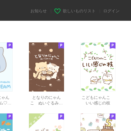
お知らせ
|
欲しいものリスト
|
ログイン
にゃん
となりのにゃん
こどもにゃんこ
ム♡ブ
こ ぬいぐるみ工
いい感じの枝
場