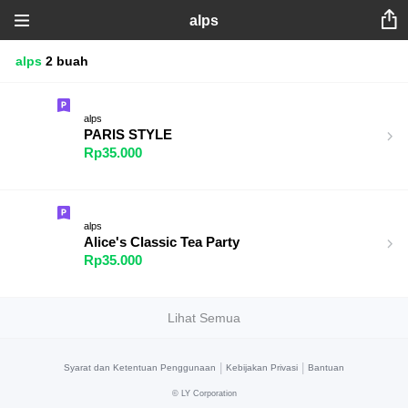
alps
alps
2 buah
alps
PARIS STYLE
Rp35.000
alps
Alice's Classic Tea Party
Rp35.000
Lihat Semua
|
|
Syarat dan Ketentuan Penggunaan
Kebijakan Privasi
Bantuan
©
LY Corporation