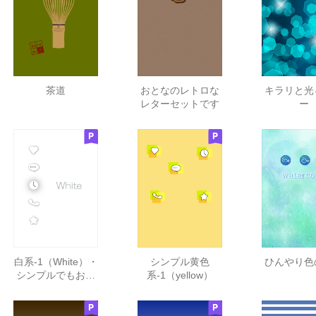
茶道
おとなのレトロな
キラリと光
レターセットです
ー
白系-1（White）・
シンプル黄色
ひんやり色
シンプルでもおし
系-1（yellow）
ゃれに