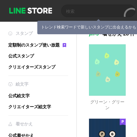
トレンド検索ワードで新しいスタンプに出会えるかも
スタンプ
jin-5
着せかえ
28 件
定額制のスタンプ使い放題
公式スタンプ
クリエイターズスタンプ
絵文字
公式絵文字
グリーン・グリー
クリエイターズ絵文字
ン
着せかえ
公式着せかえ