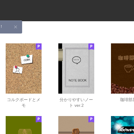
！
コルクボードとメ
分かりやすいノー
珈琲部
モ
ト ver.2