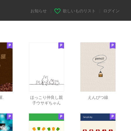
お知らせ
|
欲しいものリスト
|
ログイン
屋.
ほっこり仲良し親
えんぴつ線
子ウサギちゃん