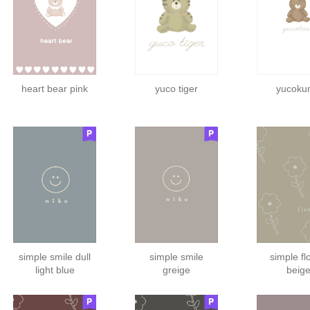
heart bear pink
yuco tiger
yucoku
simple smile dull
simple smile
simple fl
light blue
greige
beig