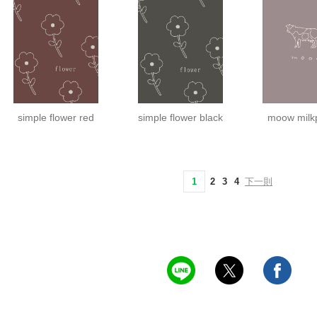
simple flower red
simple flower black
moow milk
1
2
3
4
下一則