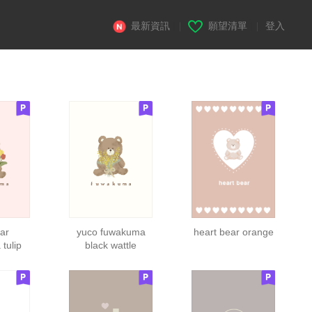
最新資訊
|
願望清單
|
登入
ar
yuco fuwakuma
heart bear orange
tulip
black wattle