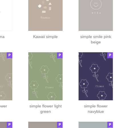
ma
Kawaii simple
simple smile pink
beige
ower
simple flower light
simple flower
e
green
navyblue