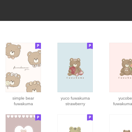
simple bear
yuco fuwakuma
yucobe
fuwakuma
strawberry
fuwakuma 