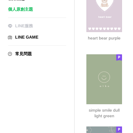
個人原創主題
LINE服務
LINE GAME
heart bear purple
常見問題
simple smile dull
light green