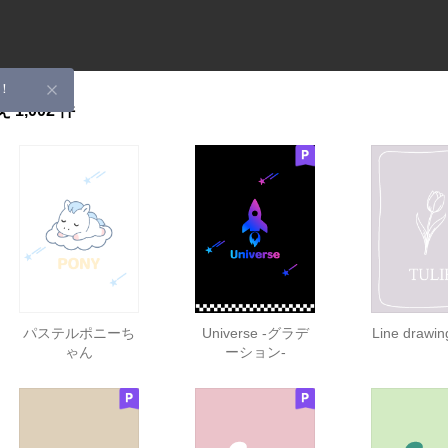
！
え
1,002 件
パステルポニーち
Universe -グラデ
Line drawing
ゃん
ーション-