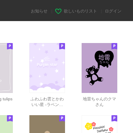
お知らせ
|
欲しいものリスト
|
ログイン
 tulips
ふわふわ雲とかわ
地雷ちゃんのクマ
いい星 -ラベンダ
さん
ー-