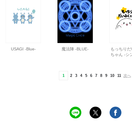
USAGI -Blue-
魔法陣 -BLUE-
もっちりだ
ちゃん -シ
1
2
3
4
5
6
7
8
9
10
11
次へ