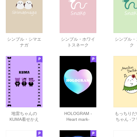
シンプル・シマエ
シンプル・ホワイ
シンプル・
ナガ
トスネーク
ク
地雷ちゃんの
HOLOGRAM -
もっちりだ
KUMA着せかえ
Heart mark-
ちゃん -
ス-