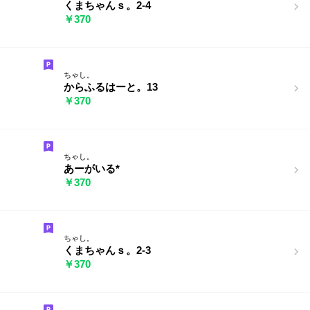
くまちゃんｓ。2-4
￥370
ちゃし。
からふるはーと。13
￥370
ちゃし。
あーがいる*
￥370
ちゃし。
くまちゃんｓ。2-3
￥370