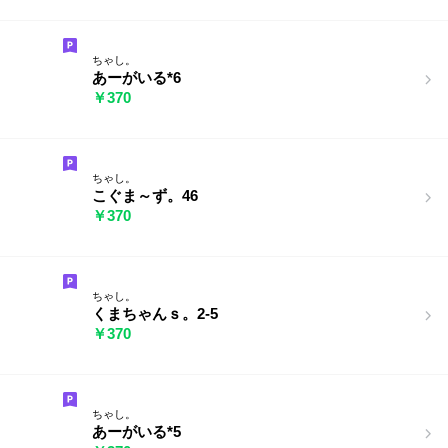
ちゃし。
あーがいる*6
￥370
ちゃし。
こぐま～ず。46
￥370
ちゃし。
くまちゃんｓ。2-5
￥370
ちゃし。
あーがいる*5