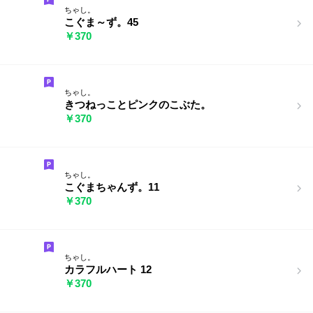
ちゃし。
こぐま～ず。45
￥370
ちゃし。
きつねっことピンクのこぶた。
￥370
ちゃし。
こぐまちゃんず。11
￥370
ちゃし。
カラフルハート 12
￥370