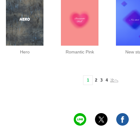
Hero
Romantic Pink
New sta
1
2
3
4
次へ