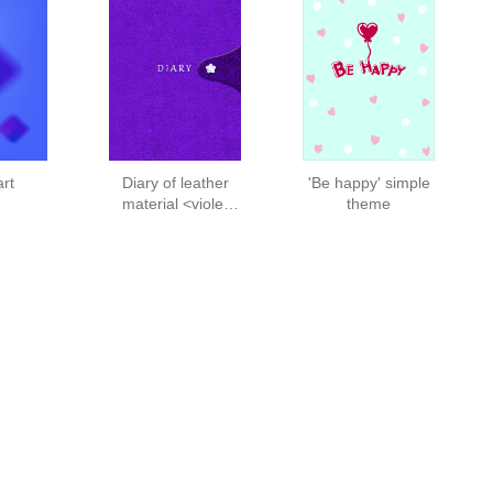
rt
Diary of leather
'Be happy' simple
material <violet
theme
color>