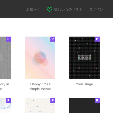
お知らせ
|
欲しいものリスト
|
ログイン
tory in
'Happy times'
Your stage
fe
simple theme