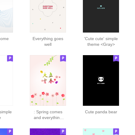
come
Everything goes
'Cute cute' simple
well
theme <Gray>
 simple
: Spring comes
Cute panda bear
e
and everything
goes well.