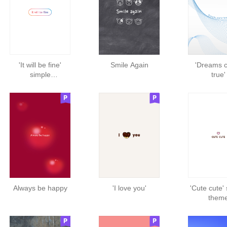
'It will be fine'
Smile Again
'Dreams 
simple
true'
theme_white
Always be happy
'I love you'
'Cute cute'
them