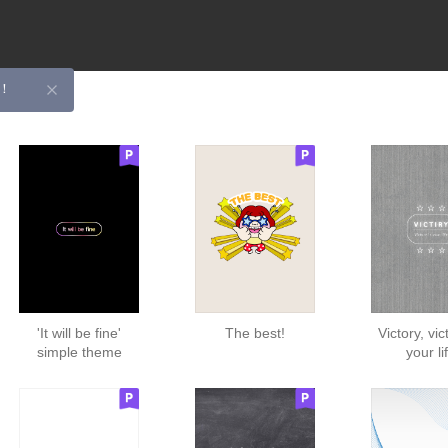
！
'It will be fine'
The best!
Victory, vic
simple theme
your li