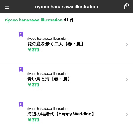
riyoco hanasawa illustration
riyoco hanasawa illustration
41 件
riyoco hanasawa illustration
花の庭を歩く二人【春・夏】
￥370
riyoco hanasawa illustration
青い鳥と海【春・夏】
￥370
riyoco hanasawa illustration
海辺の結婚式【Happy Wedding】
￥370