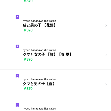
￥370
riyoco hanasawa illustration
猫と男の子 【花畑】
￥370
riyoco hanasawa illustration
クマと女の子 【虹】【春 夏】
￥370
riyoco hanasawa illustration
クマと男の子【雨】
￥370
riyoco hanasawa illustration