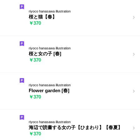
riyoco hanasawa illustration
桜と猫【春】
￥370
riyoco hanasawa illustration
桜と女の子 [春]
￥370
riyoco hanasawa illustration
Flower garden [春]
￥370
riyoco hanasawa illustration
海辺で読書する女の子【ひまわり】【春夏】
￥370