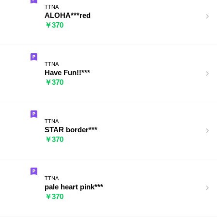
TTNA
ALOHA***red
￥370
TTNA
Have Fun!!***
￥370
TTNA
STAR border***
￥370
TTNA
pale heart pink***
￥370