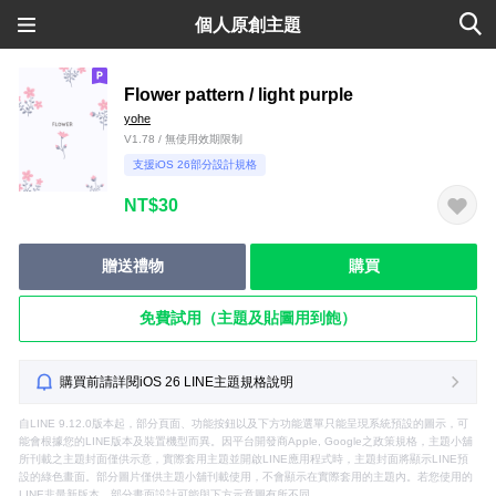
個人原創主題
Flower pattern / light purple
yohe
V1.78 / 無使用效期限制
支援iOS 26部分設計規格
NT$30
贈送禮物
購買
免費試用（主題及貼圖用到飽）
購買前請詳閱iOS 26 LINE主題規格說明
自LINE 9.12.0版本起，部分頁面、功能按鈕以及下方功能選單只能呈現系統預設的圖示，可
能會根據您的LINE版本及裝置機型而異。因平台開發商Apple, Google之政策規格，主題小舖
所刊載之主題封面僅供示意，實際套用主題並開啟LINE應用程式時，主題封面將顯示LINE預
設的綠色畫面。部分圖片僅供主題小舖刊載使用，不會顯示在實際套用的主題內。若您使用的
LINE非最新版本，部分畫面設計可能與下方示意圖有所不同。