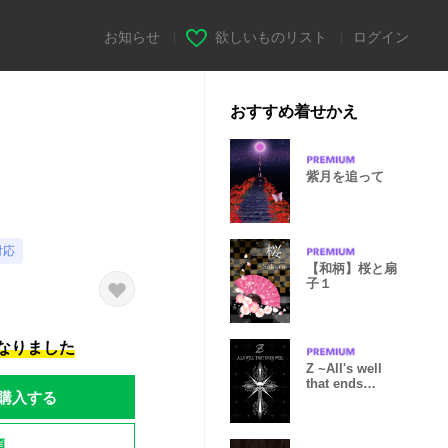
お知らせ
|
欲しいものリスト
|
ログイン
おすすめ着せかえ
紫月を追って
対応
【和柄】桜と扇
子１
になりました
Z ~All's well
that ends
購入する
well~
題