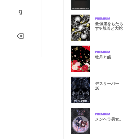
～
最強運をもたら
す✨般若と大蛇
牡丹と蝶
デスリーパー
16
メンヘラ男女。