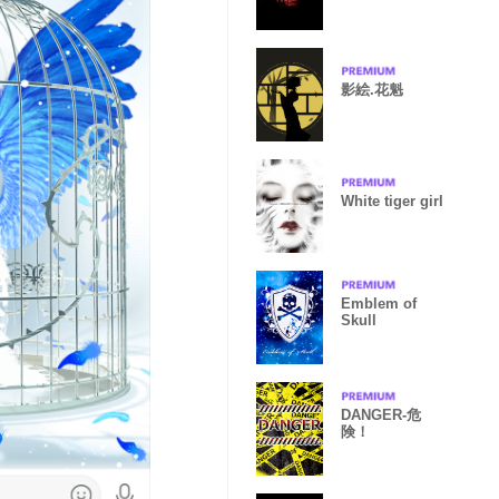
影絵.花魁
White tiger girl
Emblem of
Skull
DANGER-危
険！