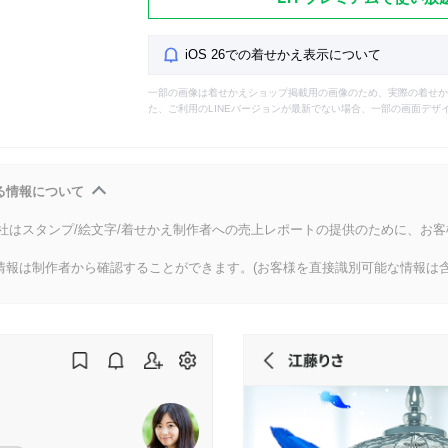
iOS 26での着せかえ表示について
一部の画像は着せかえショップ掲載用の画像のため、実際の着せか
た、ご利用のLINEバージョンが最新でない場合、一部の画面デザ
る情報について
会社はスタンプ/絵文字/着せかえ制作者への売上レポートの提供のために、お
情報は制作者から確認することができます。(お客様を直接識別可能な情報は含