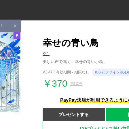
！
幸せの青い鳥
空亡
美しい声で鳴く、幸せの青い小鳥。
V2.47 / 有効期間 - 期限なし
iOS 26デザイン部分
￥370
1%還元
PayPay決済が利用できるよう
プレゼントする
LYPプレミアムで使い放