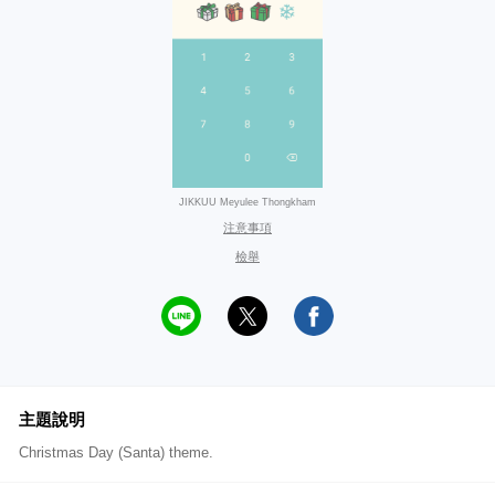
JIKKUU Meyulee Thongkham
注意事項
檢舉
主題說明
Christmas Day (Santa) theme.