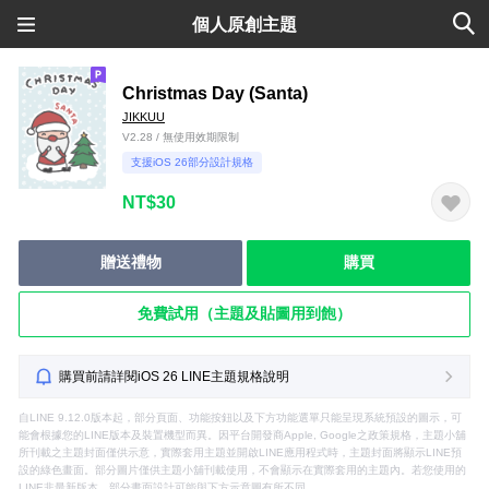
個人原創主題
Christmas Day (Santa)
JIKKUU
V2.28 / 無使用效期限制
支援iOS 26部分設計規格
NT$30
贈送禮物
購買
免費試用（主題及貼圖用到飽）
購買前請詳閱iOS 26 LINE主題規格說明
自LINE 9.12.0版本起，部分頁面、功能按鈕以及下方功能選單只能呈現系統預設的圖示，可
能會根據您的LINE版本及裝置機型而異。因平台開發商Apple, Google之政策規格，主題小舖
所刊載之主題封面僅供示意，實際套用主題並開啟LINE應用程式時，主題封面將顯示LINE預
設的綠色畫面。部分圖片僅供主題小舖刊載使用，不會顯示在實際套用的主題內。若您使用的
LINE非最新版本，部分畫面設計可能與下方示意圖有所不同。