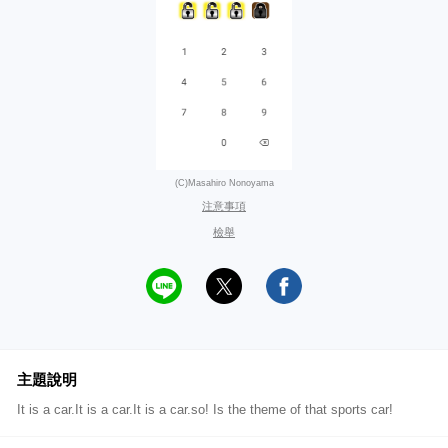
(C)Masahiro Nonoyama
注意事項
檢舉
主題說明
It is a car.It is a car.It is a car.so! Is the theme of that sports car!