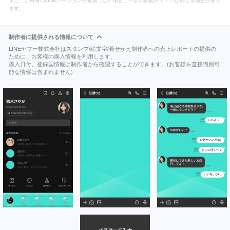
また、ご利用のLINEバージョンが最新でない場合、一部の画面デザインが異なる場合があり
ます。
制作者に提供される情報について
LINEヤフー株式会社はスタンプ/絵文字/着せかえ制作者への売上レポートの提供の
ために、お客様の購入情報を利用します。
購入日付、登録国情報は制作者から確認することができます。(お客様を直接識別可
能な情報は含まれません)