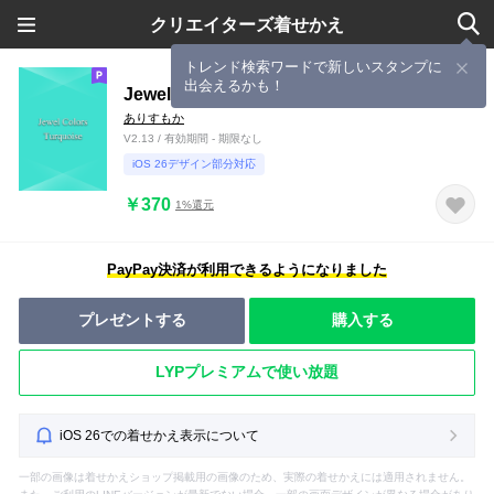
クリエイターズ着せかえ
トレンド検索ワードで新しいスタンプに
出会えるかも！
Jewel Colors Turquoise
ありすもか
V2.13 / 有効期間 - 期限なし
iOS 26デザイン部分対応
￥370
1%還元
PayPay決済が利用できるようになりました
プレゼントする
購入する
LYPプレミアムで使い放題
iOS 26での着せかえ表示について
一部の画像は着せかえショップ掲載用の画像のため、実際の着せかえには適用されません。